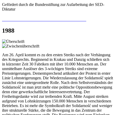
Gefördert durch die Bundesstiftung zur Aufarbeitung der SED-
Diktatur
Recherchieren Sie hier in der Online-Datenbank
1988
Am 26. April kommt es zu den ersten Streiks nach der Verhängung
des Kriegsrechts. Beginnend in Krakau und Danzig schließen sich
in kürzester Zeit 30 Fabriken mit über 10.000 Menschen an. Der
unmittelbare Auslöser des 3-wöchigen Streiks sind extreme
Preissteigerungen. Dementsprechend artikuliert der Protest in erster
Linie Lohnsteigerungen. Die Wiederzulassung der Solidarność spielt
zunächst eine untergeordnete Rolle. Nach dem Selbstverständnis der
Solidarność ist man jetzt mehr eine politische Oppositionsbewegung
denn eine gewerkschaftliche Interessenvertretung. Der
Freiheitsgedanke wird zur treibenden Kraft. Mitte August streiken
aufgrund von Lohnkürzungen 150.000 Menschen in verschiedenen
Betrieben. Es ist mehr die Symbolkraft der Solidarność und weniger
ihre strukturelle Stärke, die die Bewegung in das Zentrum der
politischen Forderungen stellt. Die Regierung wird zum Einlenken