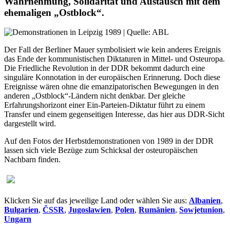
Wahrnehmung, Solidarität und Austausch mit dem
ehemaligen „Ostblock“.
Der Fall der Berliner Mauer symbolisiert wie kein anderes Ereignis
das Ende der kommunistischen Diktaturen in Mittel- und Osteuropa.
Die Friedliche Revolution in der DDR bekommt dadurch eine
singuläre Konnotation in der europäischen Erinnerung. Doch diese
Ereignisse wären ohne die emanzipatorischen Bewegungen in den
anderen „Ostblock“-Ländern nicht denkbar. Der gleiche
Erfahrungshorizont einer Ein-Parteien-Diktatur führt zu einem
Transfer und einem gegenseitigen Interesse, das hier aus DDR-Sicht
dargestellt wird.
Auf den Fotos der Herbstdemonstrationen von 1989 in der DDR
lassen sich viele Bezüge zum Schicksal der osteuropäischen
Nachbarn finden.
Klicken Sie auf das jeweilige Land oder wählen Sie aus:
Albanien
,
Bulgarien
,
ČSSR
,
Jugoslawien
,
Polen
,
Rumänien
,
Sowjetunion
,
Ungarn