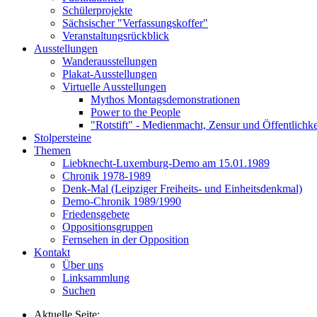
Schülerprojekte
Sächsischer "Verfassungskoffer"
Veranstaltungsrückblick
Ausstellungen
Wanderausstellungen
Plakat-Ausstellungen
Virtuelle Ausstellungen
Mythos Montagsdemonstrationen
Power to the People
"Rotstift" - Medienmacht, Zensur und Öffentlichk
Stolpersteine
Themen
Liebknecht-Luxemburg-Demo am 15.01.1989
Chronik 1978-1989
Denk-Mal (Leipziger Freiheits- und Einheitsdenkmal)
Demo-Chronik 1989/1990
Friedensgebete
Oppositionsgruppen
Fernsehen in der Opposition
Kontakt
Über uns
Linksammlung
Suchen
Aktuelle Seite: