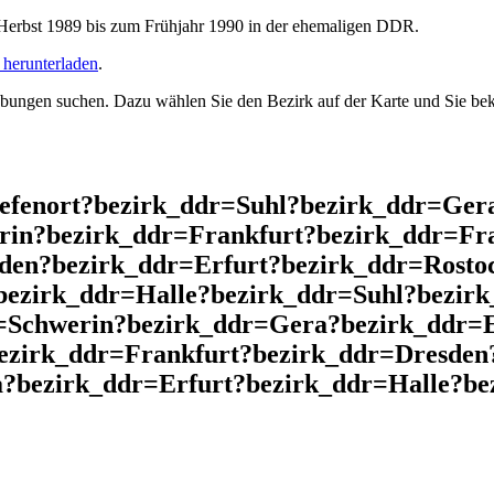
rbst 1989 bis zum Frühjahr 1990 in der ehemaligen DDR.
herunterladen
.
ngen suchen. Dazu wählen Sie den Bezirk auf der Karte und Sie beko
iefenort?bezirk_ddr=Suhl?bezirk_ddr=Ger
rin?bezirk_ddr=Frankfurt?bezirk_ddr=Fra
en?bezirk_ddr=Erfurt?bezirk_ddr=Rosto
bezirk_ddr=Halle?bezirk_ddr=Suhl?bezir
=Schwerin?bezirk_ddr=Gera?bezirk_ddr=E
zirk_ddr=Frankfurt?bezirk_ddr=Dresden
bezirk_ddr=Erfurt?bezirk_ddr=Halle?bez