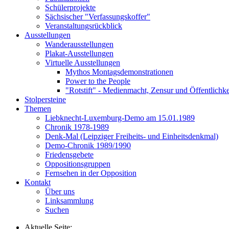
Schülerprojekte
Sächsischer "Verfassungskoffer"
Veranstaltungsrückblick
Ausstellungen
Wanderausstellungen
Plakat-Ausstellungen
Virtuelle Ausstellungen
Mythos Montagsdemonstrationen
Power to the People
"Rotstift" - Medienmacht, Zensur und Öffentlichk
Stolpersteine
Themen
Liebknecht-Luxemburg-Demo am 15.01.1989
Chronik 1978-1989
Denk-Mal (Leipziger Freiheits- und Einheitsdenkmal)
Demo-Chronik 1989/1990
Friedensgebete
Oppositionsgruppen
Fernsehen in der Opposition
Kontakt
Über uns
Linksammlung
Suchen
Aktuelle Seite: