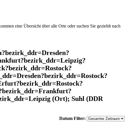
mmen eine Übersicht über alle Orte oder suchen Sie geziehlt nach
a?bezirk_ddr=Dresden?
nkfurt?bezirk_ddr=Leipzig?
ck?bezirk_ddr=Rostock?
k_ddr=Dresden?bezirk_ddr=Rostock?
rfurt?bezirk_ddr=Rostock?
?bezirk_ddr=Frankfurt?
irk_ddr=Leipzig (Ort); Suhl (DDR
Datum Filter: