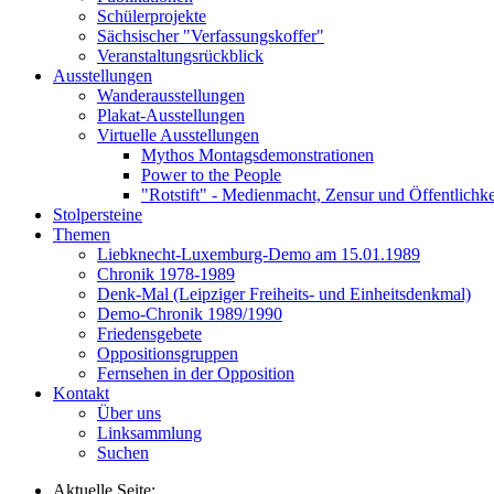
Schülerprojekte
Sächsischer "Verfassungskoffer"
Veranstaltungsrückblick
Ausstellungen
Wanderausstellungen
Plakat-Ausstellungen
Virtuelle Ausstellungen
Mythos Montagsdemonstrationen
Power to the People
"Rotstift" - Medienmacht, Zensur und Öffentlichk
Stolpersteine
Themen
Liebknecht-Luxemburg-Demo am 15.01.1989
Chronik 1978-1989
Denk-Mal (Leipziger Freiheits- und Einheitsdenkmal)
Demo-Chronik 1989/1990
Friedensgebete
Oppositionsgruppen
Fernsehen in der Opposition
Kontakt
Über uns
Linksammlung
Suchen
Aktuelle Seite: