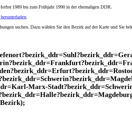
rbst 1989 bis zum Frühjahr 1990 in der ehemaligen DDR.
herunterladen
.
ngen suchen. Dazu wählen Sie den Bezirk auf der Karte und Sie beko
iefenort?bezirk_ddr=Suhl?bezirk_ddr=Ger
rin?bezirk_ddr=Frankfurt?bezirk_ddr=Fra
den?bezirk_ddr=Erfurt?bezirk_ddr=Rosto
?bezirk_ddr=Schwerin?bezirk_ddr=Magdeb
ddr=Karl-Marx-Stadt?bezirk_ddr=Schwerin
?bezirk_ddr=Halle?bezirk_ddr=Magdeburg
Bezirk);