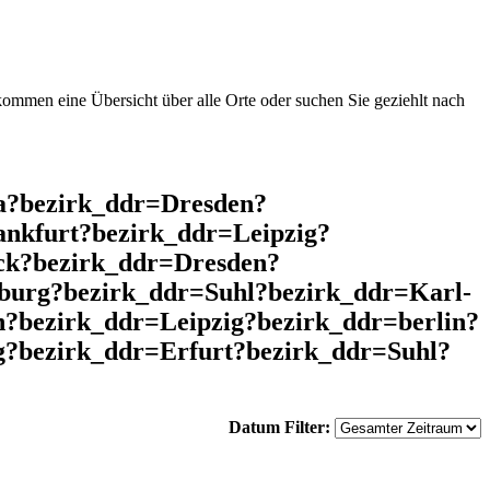
mmen eine Übersicht über alle Orte oder suchen Sie geziehlt nach
a?bezirk_ddr=Dresden?
nkfurt?bezirk_ddr=Leipzig?
ck?bezirk_ddr=Dresden?
urg?bezirk_ddr=Suhl?bezirk_ddr=Karl-
?bezirk_ddr=Leipzig?bezirk_ddr=berlin?
?bezirk_ddr=Erfurt?bezirk_ddr=Suhl?
Datum Filter: