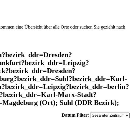
mmen eine Übersicht über alle Orte oder suchen Sie geziehlt nach
a?bezirk_ddr=Dresden?
nkfurt?bezirk_ddr=Leipzig?
ck?bezirk_ddr=Dresden?
urg?bezirk_ddr=Suhl?bezirk_ddr=Karl-
?bezirk_ddr=Leipzig?bezirk_ddr=berlin?
?bezirk_ddr=Karl-Marx-Stadt?
Magdeburg (Ort); Suhl (DDR Bezirk);
Datum Filter: