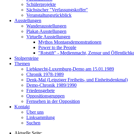
Schülerprojekte
Sächsischer "Verfassungskoffer"
Veranstaltungsrückblick
Ausstellungen
Wanderausstellungen
Plakat-Ausstellungen
Virtuelle Ausstellungen
Mythos Montagsdemonstrationen
Power to the People
"Rotstift" - Medienmacht, Zensur und Öffentlichk
Stolpersteine
Themen
Liebknecht-Luxemburg-Demo am 15.01.1989
Chronik 1978-1989
Denk-Mal (Leipziger Freiheits- und Einheitsdenkmal)
Demo-Chronik 1989/1990
Friedensgebete
Oppositionsgruppen
Fernsehen in der Opposition
Kontakt
Über uns
Linksammlung
Suchen
Aktuelle Seite: