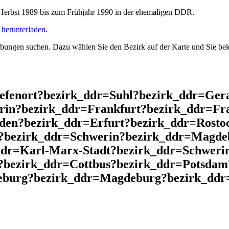
rbst 1989 bis zum Frühjahr 1990 in der ehemaligen DDR.
herunterladen
.
ngen suchen. Dazu wählen Sie den Bezirk auf der Karte und Sie beko
iefenort?bezirk_ddr=Suhl?bezirk_ddr=Ger
rin?bezirk_ddr=Frankfurt?bezirk_ddr=Fra
den?bezirk_ddr=Erfurt?bezirk_ddr=Rosto
?bezirk_ddr=Schwerin?bezirk_ddr=Magdeb
ddr=Karl-Marx-Stadt?bezirk_ddr=Schwerin
?bezirk_ddr=Cottbus?bezirk_ddr=Potsdam
burg?bezirk_ddr=Magdeburg?bezirk_ddr=