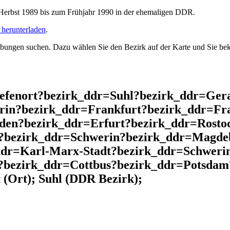
rbst 1989 bis zum Frühjahr 1990 in der ehemaligen DDR.
herunterladen
.
ngen suchen. Dazu wählen Sie den Bezirk auf der Karte und Sie beko
iefenort?bezirk_ddr=Suhl?bezirk_ddr=Ger
rin?bezirk_ddr=Frankfurt?bezirk_ddr=Fra
den?bezirk_ddr=Erfurt?bezirk_ddr=Rosto
?bezirk_ddr=Schwerin?bezirk_ddr=Magdeb
ddr=Karl-Marx-Stadt?bezirk_ddr=Schwerin
?bezirk_ddr=Cottbus?bezirk_ddr=Potsdam
(Ort); Suhl (DDR Bezirk);