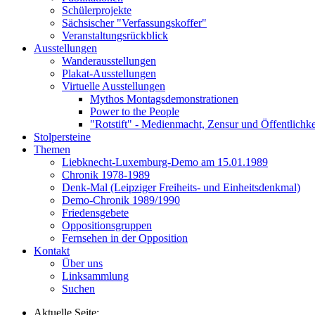
Schülerprojekte
Sächsischer "Verfassungskoffer"
Veranstaltungsrückblick
Ausstellungen
Wanderausstellungen
Plakat-Ausstellungen
Virtuelle Ausstellungen
Mythos Montagsdemonstrationen
Power to the People
"Rotstift" - Medienmacht, Zensur und Öffentlichk
Stolpersteine
Themen
Liebknecht-Luxemburg-Demo am 15.01.1989
Chronik 1978-1989
Denk-Mal (Leipziger Freiheits- und Einheitsdenkmal)
Demo-Chronik 1989/1990
Friedensgebete
Oppositionsgruppen
Fernsehen in der Opposition
Kontakt
Über uns
Linksammlung
Suchen
Aktuelle Seite: