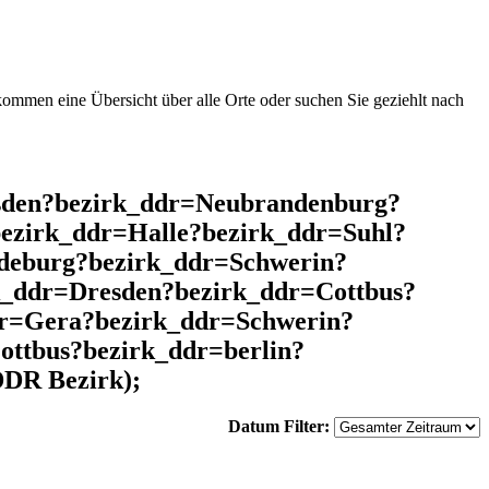
mmen eine Übersicht über alle Orte oder suchen Sie geziehlt nach
esden?bezirk_ddr=Neubrandenburg?
ezirk_ddr=Halle?bezirk_ddr=Suhl?
deburg?bezirk_ddr=Schwerin?
k_ddr=Dresden?bezirk_ddr=Cottbus?
r=Gera?bezirk_ddr=Schwerin?
ttbus?bezirk_ddr=berlin?
DDR Bezirk);
Datum Filter: