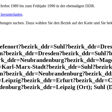
rbst 1989 bis zum Frühjahr 1990 in der ehemaligen DDR.
herunterladen
.
ngen suchen. Dazu wählen Sie den Bezirk auf der Karte und Sie beko
iefenort?bezirk_ddr=Suhl?bezirk_ddr=Dr
n?bezirk_ddr=Dresden?bezirk_ddr=Suhl?b
irk_ddr=Neubrandenburg?bezirk_ddr=Mag
Karl-Marx-Stadt?bezirk_ddr=Suhl?bezir
in?bezirk_ddr=Neubrandenburg?bezirk_dd
Leipzig?bezirk_ddr=Erfurt?bezirk_ddr=Co
enburg?bezirk_ddr=Leipzig (Ort); Suhl (