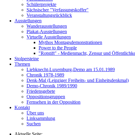
Schülerprojekte
Sächsischer "Verfassungskoffer"
Veranstaltungsrückblick
Ausstellungen
Wanderausstellungen
Plakat-Ausstellungen
Virtuelle Ausstellungen
Mythos Montagsdemonstrationen
Power to the People
"Rotstift" - Medienmacht, Zensur und Öffentlichk
Stolpersteine
Themen
Liebknecht-Luxemburg-Demo am 15.01.1989
Chronik 1978-1989
Denk-Mal (Leipziger Freiheits- und Einheitsdenkmal)
Demo-Chronik 1989/1990
Friedensgebete
Oppositionsgruppen
Fernsehen in der Opposition
Kontakt
Über uns
Linksammlung
Suchen
Aktuelle Seite: