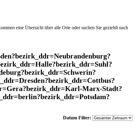
mmen eine Übersicht über alle Orte oder suchen Sie geziehlt nach
esden?bezirk_ddr=Neubrandenburg?
ezirk_ddr=Halle?bezirk_ddr=Suhl?
deburg?bezirk_ddr=Schwerin?
k_ddr=Dresden?bezirk_ddr=Cottbus?
r=Gera?bezirk_ddr=Karl-Marx-Stadt?
k_ddr=berlin?bezirk_ddr=Potsdam?
Datum Filter: