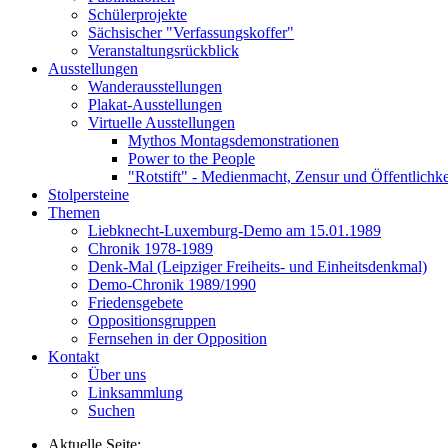
Schülerprojekte
Sächsischer "Verfassungskoffer"
Veranstaltungsrückblick
Ausstellungen
Wanderausstellungen
Plakat-Ausstellungen
Virtuelle Ausstellungen
Mythos Montagsdemonstrationen
Power to the People
"Rotstift" - Medienmacht, Zensur und Öffentlichk
Stolpersteine
Themen
Liebknecht-Luxemburg-Demo am 15.01.1989
Chronik 1978-1989
Denk-Mal (Leipziger Freiheits- und Einheitsdenkmal)
Demo-Chronik 1989/1990
Friedensgebete
Oppositionsgruppen
Fernsehen in der Opposition
Kontakt
Über uns
Linksammlung
Suchen
Aktuelle Seite: