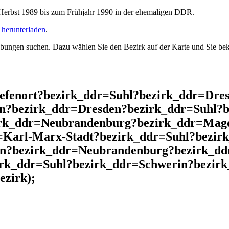
rbst 1989 bis zum Frühjahr 1990 in der ehemaligen DDR.
herunterladen
.
ngen suchen. Dazu wählen Sie den Bezirk auf der Karte und Sie beko
iefenort?bezirk_ddr=Suhl?bezirk_ddr=Dr
n?bezirk_ddr=Dresden?bezirk_ddr=Suhl?b
irk_ddr=Neubrandenburg?bezirk_ddr=Mag
Karl-Marx-Stadt?bezirk_ddr=Suhl?bezir
in?bezirk_ddr=Neubrandenburg?bezirk_dd
irk_ddr=Suhl?bezirk_ddr=Schwerin?bezir
ezirk);