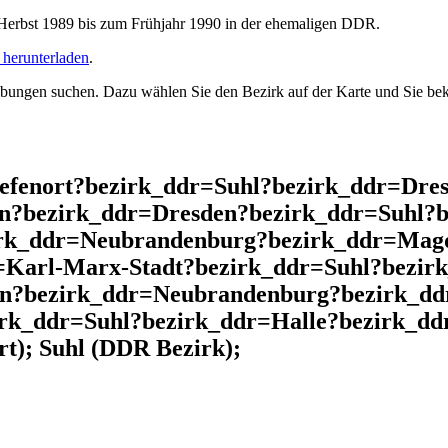
rbst 1989 bis zum Frühjahr 1990 in der ehemaligen DDR.
herunterladen
.
ngen suchen. Dazu wählen Sie den Bezirk auf der Karte und Sie beko
iefenort?bezirk_ddr=Suhl?bezirk_ddr=Dr
n?bezirk_ddr=Dresden?bezirk_ddr=Suhl?b
irk_ddr=Neubrandenburg?bezirk_ddr=Mag
Karl-Marx-Stadt?bezirk_ddr=Suhl?bezir
in?bezirk_ddr=Neubrandenburg?bezirk_dd
irk_ddr=Suhl?bezirk_ddr=Halle?bezirk_dd
t); Suhl (DDR Bezirk);