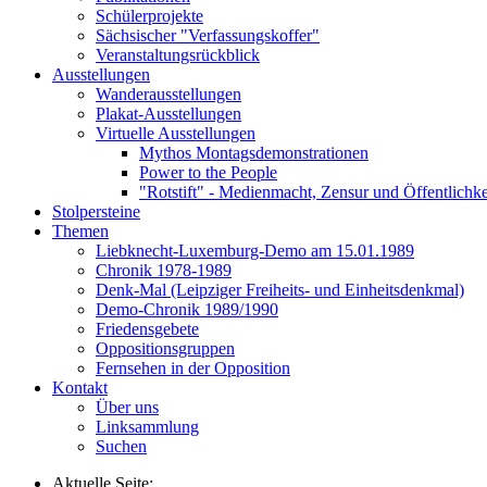
Schülerprojekte
Sächsischer "Verfassungskoffer"
Veranstaltungsrückblick
Ausstellungen
Wanderausstellungen
Plakat-Ausstellungen
Virtuelle Ausstellungen
Mythos Montagsdemonstrationen
Power to the People
"Rotstift" - Medienmacht, Zensur und Öffentlichk
Stolpersteine
Themen
Liebknecht-Luxemburg-Demo am 15.01.1989
Chronik 1978-1989
Denk-Mal (Leipziger Freiheits- und Einheitsdenkmal)
Demo-Chronik 1989/1990
Friedensgebete
Oppositionsgruppen
Fernsehen in der Opposition
Kontakt
Über uns
Linksammlung
Suchen
Aktuelle Seite: