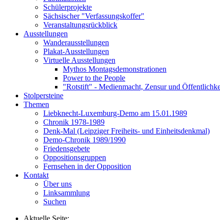
Schülerprojekte
Sächsischer "Verfassungskoffer"
Veranstaltungsrückblick
Ausstellungen
Wanderausstellungen
Plakat-Ausstellungen
Virtuelle Ausstellungen
Mythos Montagsdemonstrationen
Power to the People
"Rotstift" - Medienmacht, Zensur und Öffentlichk
Stolpersteine
Themen
Liebknecht-Luxemburg-Demo am 15.01.1989
Chronik 1978-1989
Denk-Mal (Leipziger Freiheits- und Einheitsdenkmal)
Demo-Chronik 1989/1990
Friedensgebete
Oppositionsgruppen
Fernsehen in der Opposition
Kontakt
Über uns
Linksammlung
Suchen
Aktuelle Seite: