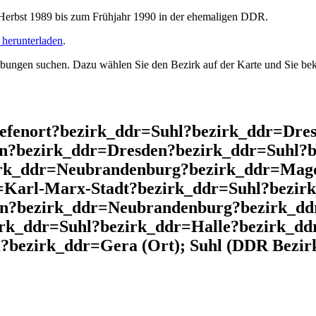
rbst 1989 bis zum Frühjahr 1990 in der ehemaligen DDR.
herunterladen
.
ngen suchen. Dazu wählen Sie den Bezirk auf der Karte und Sie beko
iefenort?bezirk_ddr=Suhl?bezirk_ddr=Dr
n?bezirk_ddr=Dresden?bezirk_ddr=Suhl?b
irk_ddr=Neubrandenburg?bezirk_ddr=Mag
Karl-Marx-Stadt?bezirk_ddr=Suhl?bezir
in?bezirk_ddr=Neubrandenburg?bezirk_dd
irk_ddr=Suhl?bezirk_ddr=Halle?bezirk_dd
bezirk_ddr=Gera (Ort); Suhl (DDR Bezirk