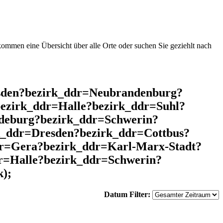
mmen eine Übersicht über alle Orte oder suchen Sie geziehlt nach
esden?bezirk_ddr=Neubrandenburg?
ezirk_ddr=Halle?bezirk_ddr=Suhl?
deburg?bezirk_ddr=Schwerin?
k_ddr=Dresden?bezirk_ddr=Cottbus?
r=Gera?bezirk_ddr=Karl-Marx-Stadt?
r=Halle?bezirk_ddr=Schwerin?
);
Datum Filter: