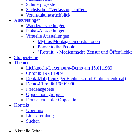
Schülerprojekte
Sächsischer "Verfassungskoffer"
Veranstaltungsrückblick
Ausstellungen
Wanderausstellungen
Plakat-Ausstellungen
Virtuelle Ausstellungen
Mythos Montagsdemonstrationen
Power to the People
"Rotstift" - Medienmacht, Zensur und Öffentlichk
Stolpersteine
Themen
Liebknecht-Luxemburg-Demo am 15.01.1989
Chronik 1978-1989
Denk-Mal (Leipziger Freiheits- und Einheitsdenkmal)
Demo-Chronik 1989/1990
Friedensgebete
Oppositionsgruppen
Fernsehen in der Opposition
Kontakt
Über uns
Linksammlung
Suchen
Aktuelle Seite: