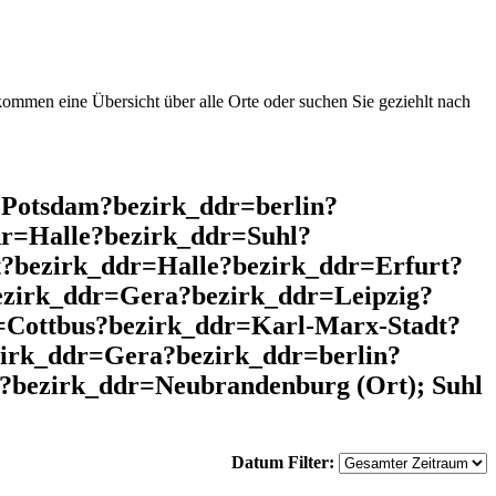
mmen eine Übersicht über alle Orte oder suchen Sie geziehlt nach
=Potsdam?bezirk_ddr=berlin?
r=Halle?bezirk_ddr=Suhl?
?bezirk_ddr=Halle?bezirk_ddr=Erfurt?
ezirk_ddr=Gera?bezirk_ddr=Leipzig?
Cottbus?bezirk_ddr=Karl-Marx-Stadt?
zirk_ddr=Gera?bezirk_ddr=berlin?
?bezirk_ddr=Neubrandenburg (Ort); Suhl
Datum Filter: