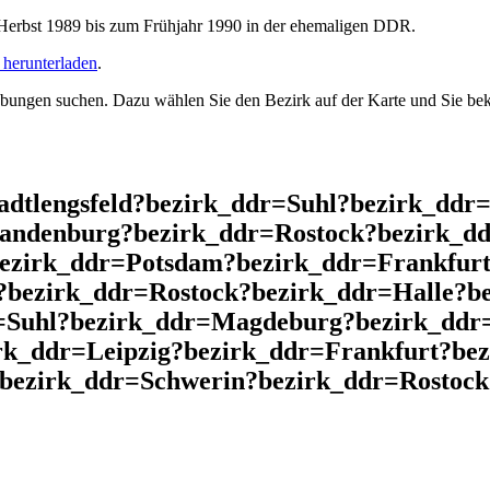
rbst 1989 bis zum Frühjahr 1990 in der ehemaligen DDR.
herunterladen
.
ngen suchen. Dazu wählen Sie den Bezirk auf der Karte und Sie beko
adtlengsfeld?bezirk_ddr=Suhl?bezirk_ddr
andenburg?bezirk_ddr=Rostock?bezirk_dd
bezirk_ddr=Potsdam?bezirk_ddr=Frankfurt
?bezirk_ddr=Rostock?bezirk_ddr=Halle?b
=Suhl?bezirk_ddr=Magdeburg?bezirk_ddr=
rk_ddr=Leipzig?bezirk_ddr=Frankfurt?be
bezirk_ddr=Schwerin?bezirk_ddr=Rostock