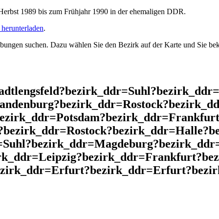
rbst 1989 bis zum Frühjahr 1990 in der ehemaligen DDR.
herunterladen
.
ngen suchen. Dazu wählen Sie den Bezirk auf der Karte und Sie beko
adtlengsfeld?bezirk_ddr=Suhl?bezirk_ddr
andenburg?bezirk_ddr=Rostock?bezirk_dd
bezirk_ddr=Potsdam?bezirk_ddr=Frankfurt
?bezirk_ddr=Rostock?bezirk_ddr=Halle?b
=Suhl?bezirk_ddr=Magdeburg?bezirk_ddr=
irk_ddr=Leipzig?bezirk_ddr=Frankfurt?be
zirk_ddr=Erfurt?bezirk_ddr=Erfurt?bezir