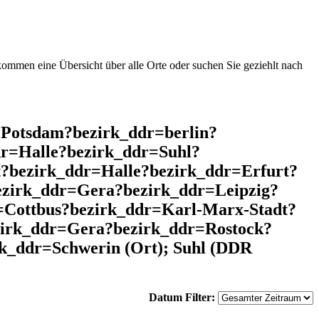
mmen eine Übersicht über alle Orte oder suchen Sie geziehlt nach
=Potsdam?bezirk_ddr=berlin?
r=Halle?bezirk_ddr=Suhl?
?bezirk_ddr=Halle?bezirk_ddr=Erfurt?
ezirk_ddr=Gera?bezirk_ddr=Leipzig?
Cottbus?bezirk_ddr=Karl-Marx-Stadt?
zirk_ddr=Gera?bezirk_ddr=Rostock?
k_ddr=Schwerin (Ort); Suhl (DDR
Datum Filter: