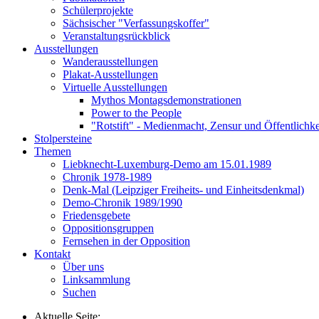
Schülerprojekte
Sächsischer "Verfassungskoffer"
Veranstaltungsrückblick
Ausstellungen
Wanderausstellungen
Plakat-Ausstellungen
Virtuelle Ausstellungen
Mythos Montagsdemonstrationen
Power to the People
"Rotstift" - Medienmacht, Zensur und Öffentlichk
Stolpersteine
Themen
Liebknecht-Luxemburg-Demo am 15.01.1989
Chronik 1978-1989
Denk-Mal (Leipziger Freiheits- und Einheitsdenkmal)
Demo-Chronik 1989/1990
Friedensgebete
Oppositionsgruppen
Fernsehen in der Opposition
Kontakt
Über uns
Linksammlung
Suchen
Aktuelle Seite: