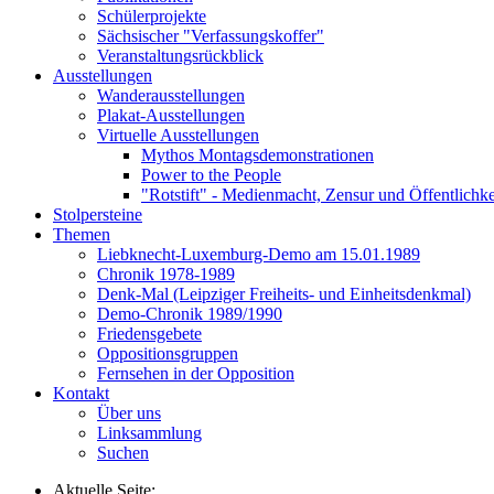
Schülerprojekte
Sächsischer "Verfassungskoffer"
Veranstaltungsrückblick
Ausstellungen
Wanderausstellungen
Plakat-Ausstellungen
Virtuelle Ausstellungen
Mythos Montagsdemonstrationen
Power to the People
"Rotstift" - Medienmacht, Zensur und Öffentlichk
Stolpersteine
Themen
Liebknecht-Luxemburg-Demo am 15.01.1989
Chronik 1978-1989
Denk-Mal (Leipziger Freiheits- und Einheitsdenkmal)
Demo-Chronik 1989/1990
Friedensgebete
Oppositionsgruppen
Fernsehen in der Opposition
Kontakt
Über uns
Linksammlung
Suchen
Aktuelle Seite: