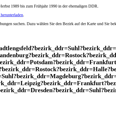
rbst 1989 bis zum Frühjahr 1990 in der ehemaligen DDR.
herunterladen
.
ngen suchen. Dazu wählen Sie den Bezirk auf der Karte und Sie beko
adtlengsfeld?bezirk_ddr=Suhl?bezirk_ddr
andenburg?bezirk_ddr=Rostock?bezirk_dd
bezirk_ddr=Potsdam?bezirk_ddr=Frankfurt
?bezirk_ddr=Rostock?bezirk_ddr=Halle?b
=Suhl?bezirk_ddr=Magdeburg?bezirk_ddr=
irk_ddr=Leipzig?bezirk_ddr=Frankfurt?be
ezirk_ddr=Dresden?bezirk_ddr=Suhl?bezir