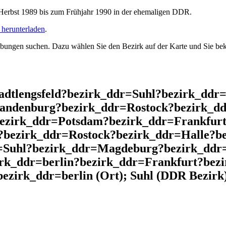
rbst 1989 bis zum Frühjahr 1990 in der ehemaligen DDR.
herunterladen
.
ngen suchen. Dazu wählen Sie den Bezirk auf der Karte und Sie beko
adtlengsfeld?bezirk_ddr=Suhl?bezirk_ddr
andenburg?bezirk_ddr=Rostock?bezirk_dd
bezirk_ddr=Potsdam?bezirk_ddr=Frankfurt
?bezirk_ddr=Rostock?bezirk_ddr=Halle?b
=Suhl?bezirk_ddr=Magdeburg?bezirk_ddr=
irk_ddr=berlin?bezirk_ddr=Frankfurt?be
zirk_ddr=berlin (Ort); Suhl (DDR Bezirk