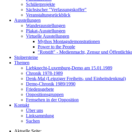
Schülerprojekte
Sächsischer "Verfassungskoffer"
Veranstaltungsrückblick
Ausstellungen
Wanderausstellungen
Plakat-Ausstellungen
Virtuelle Ausstellungen
Mythos Montagsdemonstrationen
Power to the People
"Rotstift" - Medienmacht, Zensur und Öffentlichk
Stolpersteine
Themen
Liebknecht-Luxemburg-Demo am 15.01.1989
Chronik 1978-1989
Denk-Mal (Leipziger Freiheits- und Einheitsdenkmal)
Demo-Chronik 1989/1990
Friedensgebete
Oppositionsgruppen
Fernsehen in der Opposition
Kontakt
Über uns
Linksammlung
Suchen
Aktuelle Seite: