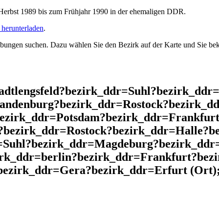
rbst 1989 bis zum Frühjahr 1990 in der ehemaligen DDR.
herunterladen
.
ngen suchen. Dazu wählen Sie den Bezirk auf der Karte und Sie beko
adtlengsfeld?bezirk_ddr=Suhl?bezirk_ddr
andenburg?bezirk_ddr=Rostock?bezirk_dd
bezirk_ddr=Potsdam?bezirk_ddr=Frankfurt
?bezirk_ddr=Rostock?bezirk_ddr=Halle?b
=Suhl?bezirk_ddr=Magdeburg?bezirk_ddr=
irk_ddr=berlin?bezirk_ddr=Frankfurt?be
ezirk_ddr=Gera?bezirk_ddr=Erfurt (Ort);