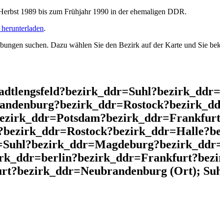
rbst 1989 bis zum Frühjahr 1990 in der ehemaligen DDR.
herunterladen
.
ngen suchen. Dazu wählen Sie den Bezirk auf der Karte und Sie beko
adtlengsfeld?bezirk_ddr=Suhl?bezirk_ddr
andenburg?bezirk_ddr=Rostock?bezirk_dd
bezirk_ddr=Potsdam?bezirk_ddr=Frankfurt
?bezirk_ddr=Rostock?bezirk_ddr=Halle?b
=Suhl?bezirk_ddr=Magdeburg?bezirk_ddr=
irk_ddr=berlin?bezirk_ddr=Frankfurt?be
rt?bezirk_ddr=Neubrandenburg (Ort); Suh