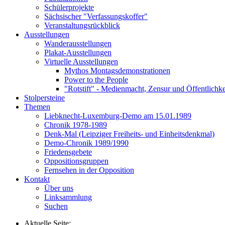
Schülerprojekte
Sächsischer "Verfassungskoffer"
Veranstaltungsrückblick
Ausstellungen
Wanderausstellungen
Plakat-Ausstellungen
Virtuelle Ausstellungen
Mythos Montagsdemonstrationen
Power to the People
"Rotstift" - Medienmacht, Zensur und Öffentlichk
Stolpersteine
Themen
Liebknecht-Luxemburg-Demo am 15.01.1989
Chronik 1978-1989
Denk-Mal (Leipziger Freiheits- und Einheitsdenkmal)
Demo-Chronik 1989/1990
Friedensgebete
Oppositionsgruppen
Fernsehen in der Opposition
Kontakt
Über uns
Linksammlung
Suchen
Aktuelle Seite: