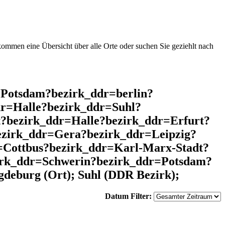
mmen eine Übersicht über alle Orte oder suchen Sie geziehlt nach
=Potsdam?bezirk_ddr=berlin?
r=Halle?bezirk_ddr=Suhl?
?bezirk_ddr=Halle?bezirk_ddr=Erfurt?
ezirk_ddr=Gera?bezirk_ddr=Leipzig?
Cottbus?bezirk_ddr=Karl-Marx-Stadt?
zirk_ddr=Schwerin?bezirk_ddr=Potsdam?
eburg (Ort); Suhl (DDR Bezirk);
Datum Filter: