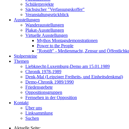
Schülerprojekte
Sächsischer "Verfassungskoffer"
Veranstaltungsrückblick
Ausstellungen
Wanderausstellungen
Plakat-Ausstellungen
Virtuelle Ausstellungen
Mythos Montagsdemonstrationen
Power to the People
"Rotstift" - Medienmacht, Zensur und Öffentlichk
Stolpersteine
Themen
Liebknecht-Luxemburg-Demo am 15.01.1989
Chronik 1978-1989
Denk-Mal (Leipziger Freiheits- und Einheitsdenkmal)
Demo-Chronik 1989/1990
Friedensgebete
Oppositionsgruppen
Fernsehen in der Opposition
Kontakt
Über uns
Linksammlung
Suchen
Aktuelle Seite: