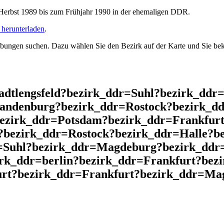
rbst 1989 bis zum Frühjahr 1990 in der ehemaligen DDR.
herunterladen
.
ngen suchen. Dazu wählen Sie den Bezirk auf der Karte und Sie beko
adtlengsfeld?bezirk_ddr=Suhl?bezirk_ddr
andenburg?bezirk_ddr=Rostock?bezirk_dd
bezirk_ddr=Potsdam?bezirk_ddr=Frankfurt
?bezirk_ddr=Rostock?bezirk_ddr=Halle?b
=Suhl?bezirk_ddr=Magdeburg?bezirk_ddr=
irk_ddr=berlin?bezirk_ddr=Frankfurt?be
rt?bezirk_ddr=Frankfurt?bezirk_ddr=Magd