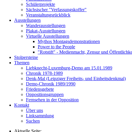
Schülerprojekte
Sächsischer "Verfassungskoffer"
Veranstaltungsrückblick
Ausstellungen
Wanderausstellungen
Plakat-Ausstellungen
Virtuelle Ausstellungen
Mythos Montagsdemonstrationen
Power to the People
"Rotstift" - Medienmacht, Zensur und Öffentlichk
Stolpersteine
Themen
Liebknecht-Luxemburg-Demo am 15.01.1989
Chronik 1978-1989
Denk-Mal (Leipziger Freiheits- und Einheitsdenkmal)
Demo-Chronik 1989/1990
Friedensgebete
Oppositionsgruppen
Fernsehen in der Opposition
Kontakt
Über uns
Linksammlung
Suchen
Aktuelle Seite: