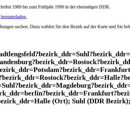
rbst 1989 bis zum Frühjahr 1990 in der ehemaligen DDR.
herunterladen
.
ngen suchen. Dazu wählen Sie den Bezirk auf der Karte und Sie beko
adtlengsfeld?bezirk_ddr=Suhl?bezirk_ddr
andenburg?bezirk_ddr=Rostock?bezirk_dd
bezirk_ddr=Potsdam?bezirk_ddr=Frankfurt
?bezirk_ddr=Rostock?bezirk_ddr=Halle?b
=Suhl?bezirk_ddr=Magdeburg?bezirk_ddr=
irk_ddr=berlin?bezirk_ddr=Frankfurt?be
zirk_ddr=Halle (Ort); Suhl (DDR Bezirk)