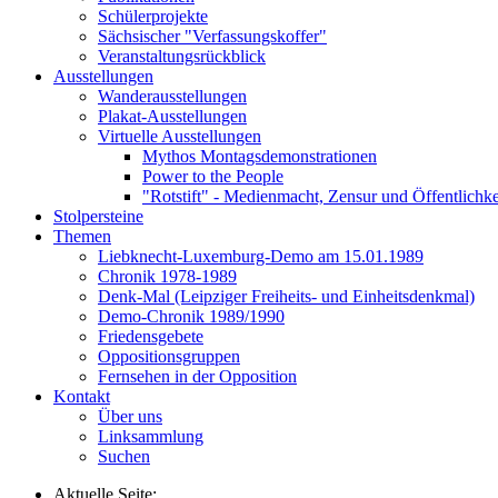
Schülerprojekte
Sächsischer "Verfassungskoffer"
Veranstaltungsrückblick
Ausstellungen
Wanderausstellungen
Plakat-Ausstellungen
Virtuelle Ausstellungen
Mythos Montagsdemonstrationen
Power to the People
"Rotstift" - Medienmacht, Zensur und Öffentlichk
Stolpersteine
Themen
Liebknecht-Luxemburg-Demo am 15.01.1989
Chronik 1978-1989
Denk-Mal (Leipziger Freiheits- und Einheitsdenkmal)
Demo-Chronik 1989/1990
Friedensgebete
Oppositionsgruppen
Fernsehen in der Opposition
Kontakt
Über uns
Linksammlung
Suchen
Aktuelle Seite: