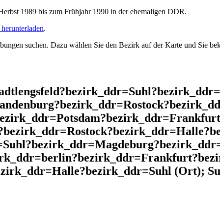
rbst 1989 bis zum Frühjahr 1990 in der ehemaligen DDR.
herunterladen
.
ngen suchen. Dazu wählen Sie den Bezirk auf der Karte und Sie beko
adtlengsfeld?bezirk_ddr=Suhl?bezirk_ddr
andenburg?bezirk_ddr=Rostock?bezirk_dd
bezirk_ddr=Potsdam?bezirk_ddr=Frankfurt
?bezirk_ddr=Rostock?bezirk_ddr=Halle?b
=Suhl?bezirk_ddr=Magdeburg?bezirk_ddr=
irk_ddr=berlin?bezirk_ddr=Frankfurt?be
irk_ddr=Halle?bezirk_ddr=Suhl (Ort); Su