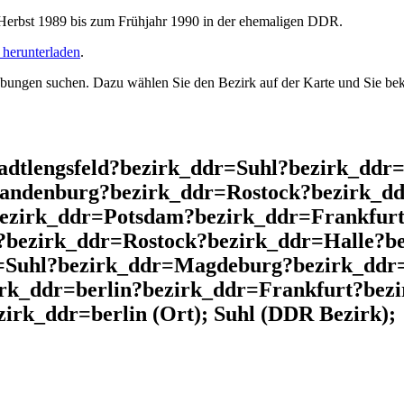
rbst 1989 bis zum Frühjahr 1990 in der ehemaligen DDR.
herunterladen
.
ngen suchen. Dazu wählen Sie den Bezirk auf der Karte und Sie beko
adtlengsfeld?bezirk_ddr=Suhl?bezirk_ddr
andenburg?bezirk_ddr=Rostock?bezirk_dd
bezirk_ddr=Potsdam?bezirk_ddr=Frankfurt
?bezirk_ddr=Rostock?bezirk_ddr=Halle?b
=Suhl?bezirk_ddr=Magdeburg?bezirk_ddr=
irk_ddr=berlin?bezirk_ddr=Frankfurt?bez
rk_ddr=berlin (Ort); Suhl (DDR Bezirk);