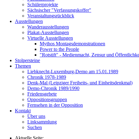
Schülerprojekte
Sächsischer "Verfassungskoffer"
Veranstaltungsrückblick
Ausstellungen
Wanderausstellungen
Plakat-Ausstellungen
Virtuelle Ausstellungen
Mythos Montagsdemonstrationen
Power to the People
"Rotstift" - Medienmacht, Zensur und Öffentlichk
Stolpersteine
Themen
Liebknecht-Luxemburg-Demo am 15.01.1989
Chronik 1978-1989
Denk-Mal (Leipziger Freiheits- und Einheitsdenkmal)
Demo-Chronik 1989/1990
Friedensgebete
Oppositionsgruppen
Fernsehen in der Opposition
Kontakt
Über uns
Linksammlung
Suchen
Aktuelle Seite: