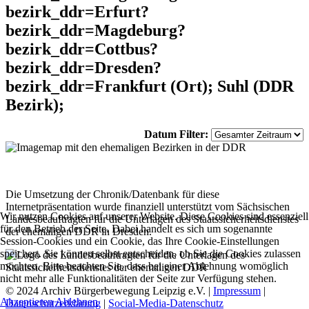
bezirk_ddr=Erfurt?
bezirk_ddr=Magdeburg?
bezirk_ddr=Cottbus?
bezirk_ddr=Dresden?
bezirk_ddr=Frankfurt (Ort); Suhl (DDR
Bezirk);
Datum Filter:
Die Umsetzung der Chronik/Datenbank für diese
Internetpräsentation wurde finanziell unterstützt vom Sächsischen
Wir nutzen Cookies auf unserer Website. Diese Cookies sind essenziell
Landesbeauftragten für die Unterlagen des Staatssicherheitsdienstes
für den Betrieb der Seite. Dabei handelt es sich um sogenannte
der ehemaligen DDR in Dresden.
Session-Cookies und ein Cookie, das Ihre Cookie-Einstellungen
speichert. Sie können selbst entscheiden, ob Sie die Cookies zulassen
möchten. Bitte beachten Sie, dass bei einer Ablehnung womöglich
nicht mehr alle Funktionalitäten der Seite zur Verfügung stehen.
© 2024 Archiv Bürgerbewegung Leipzig e.V. |
Impressum
|
Akzeptieren
Ablehnen
Datenschutzerklärung
|
Social-Media-Datenschutz