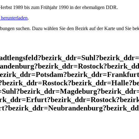
rbst 1989 bis zum Frühjahr 1990 in der ehemaligen DDR.
herunterladen
.
ngen suchen. Dazu wählen Sie den Bezirk auf der Karte und Sie beko
adtlengsfeld?bezirk_ddr=Suhl?bezirk_ddr
andenburg?bezirk_ddr=Rostock?bezirk_dd
bezirk_ddr=Potsdam?bezirk_ddr=Frankfurt
?bezirk_ddr=Rostock?bezirk_ddr=Halle?b
=Suhl?bezirk_ddr=Magdeburg?bezirk_ddr=
irk_ddr=Erfurt?bezirk_ddr=Rostock?bezi
rt?bezirk_ddr=Neubrandenburg?bezirk_ddr