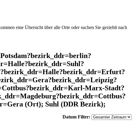
mmen eine Übersicht über alle Orte oder suchen Sie geziehlt nach
=Potsdam?bezirk_ddr=berlin?
r=Halle?bezirk_ddr=Suhl?
?bezirk_ddr=Halle?bezirk_ddr=Erfurt?
ezirk_ddr=Gera?bezirk_ddr=Leipzig?
Cottbus?bezirk_ddr=Karl-Marx-Stadt?
rk_ddr=Magdeburg?bezirk_ddr=Cottbus?
=Gera (Ort); Suhl (DDR Bezirk);
Datum Filter: