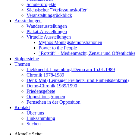
Schülerprojekte
Sächsischer "Verfassungskoffer"
Veranstaltungsrückblick
Ausstellungen
Wanderausstellungen
Plakat-Ausstellungen
Virtuelle Ausstellungen
Mythos Montagsdemonstrationen
Power to the People
"Rotstift" - Medienmacht, Zensur und Öffentlichk
Stolpersteine
Themen
Liebknecht-Luxemburg-Demo am 15.01.1989
Chronik 1978-1989
Denk-Mal (Leipziger Freiheits- und Einheitsdenkmal)
Demo-Chronik 1989/1990
Friedensgebete
Oppositionsgruppen
Fernsehen in der Opposition
Kontakt
Über uns
Linksammlung
Suchen
Aktuelle Seite: