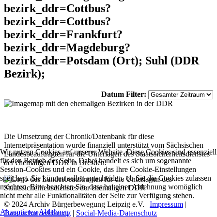
bezirk_ddr=Cottbus?
bezirk_ddr=Cottbus?
bezirk_ddr=Frankfurt?
bezirk_ddr=Magdeburg?
bezirk_ddr=Potsdam (Ort); Suhl (DDR
Bezirk);
Datum Filter:
Die Umsetzung der Chronik/Datenbank für diese
Internetpräsentation wurde finanziell unterstützt vom Sächsischen
Wir nutzen Cookies auf unserer Website. Diese Cookies sind essenziell
Landesbeauftragten für die Unterlagen des Staatssicherheitsdienstes
für den Betrieb der Seite. Dabei handelt es sich um sogenannte
der ehemaligen DDR in Dresden.
Session-Cookies und ein Cookie, das Ihre Cookie-Einstellungen
speichert. Sie können selbst entscheiden, ob Sie die Cookies zulassen
möchten. Bitte beachten Sie, dass bei einer Ablehnung womöglich
nicht mehr alle Funktionalitäten der Seite zur Verfügung stehen.
© 2024 Archiv Bürgerbewegung Leipzig e.V. |
Impressum
|
Akzeptieren
Ablehnen
Datenschutzerklärung
|
Social-Media-Datenschutz