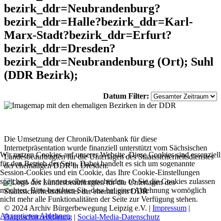
bezirk_ddr=Neubrandenburg?
bezirk_ddr=Halle?bezirk_ddr=Karl-
Marx-Stadt?bezirk_ddr=Erfurt?
bezirk_ddr=Dresden?
bezirk_ddr=Neubrandenburg (Ort); Suhl
(DDR Bezirk);
Datum Filter:
Die Umsetzung der Chronik/Datenbank für diese
Internetpräsentation wurde finanziell unterstützt vom Sächsischen
Wir nutzen Cookies auf unserer Website. Diese Cookies sind essenziell
Landesbeauftragten für die Unterlagen des Staatssicherheitsdienstes
für den Betrieb der Seite. Dabei handelt es sich um sogenannte
der ehemaligen DDR in Dresden.
Session-Cookies und ein Cookie, das Ihre Cookie-Einstellungen
speichert. Sie können selbst entscheiden, ob Sie die Cookies zulassen
möchten. Bitte beachten Sie, dass bei einer Ablehnung womöglich
nicht mehr alle Funktionalitäten der Seite zur Verfügung stehen.
© 2024 Archiv Bürgerbewegung Leipzig e.V. |
Impressum
|
Akzeptieren
Ablehnen
Datenschutzerklärung
|
Social-Media-Datenschutz