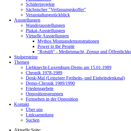
Schülerprojekte
Sächsischer "Verfassungskoffer"
Veranstaltungsrückblick
Ausstellungen
Wanderausstellungen
Plakat-Ausstellungen
Virtuelle Ausstellungen
Mythos Montagsdemonstrationen
Power to the People
"Rotstift" - Medienmacht, Zensur und Öffentlichk
Stolpersteine
Themen
Liebknecht-Luxemburg-Demo am 15.01.1989
Chronik 1978-1989
Denk-Mal (Leipziger Freiheits- und Einheitsdenkmal)
Demo-Chronik 1989/1990
Friedensgebete
Oppositionsgruppen
Fernsehen in der Opposition
Kontakt
Über uns
Linksammlung
Suchen
Aktuelle Seite: