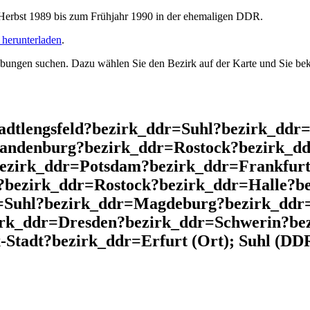
rbst 1989 bis zum Frühjahr 1990 in der ehemaligen DDR.
herunterladen
.
ngen suchen. Dazu wählen Sie den Bezirk auf der Karte und Sie beko
adtlengsfeld?bezirk_ddr=Suhl?bezirk_ddr
andenburg?bezirk_ddr=Rostock?bezirk_dd
bezirk_ddr=Potsdam?bezirk_ddr=Frankfurt
?bezirk_ddr=Rostock?bezirk_ddr=Halle?b
=Suhl?bezirk_ddr=Magdeburg?bezirk_ddr=
irk_ddr=Dresden?bezirk_ddr=Schwerin?b
Stadt?bezirk_ddr=Erfurt (Ort); Suhl (DDR