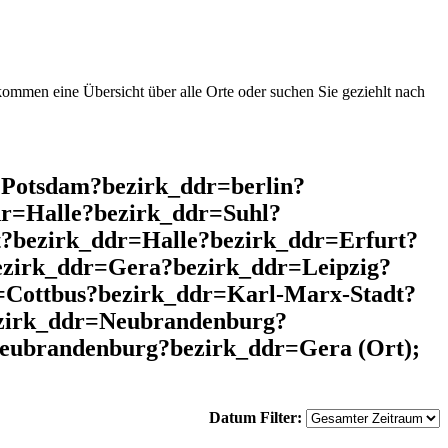
mmen eine Übersicht über alle Orte oder suchen Sie geziehlt nach
=Potsdam?bezirk_ddr=berlin?
r=Halle?bezirk_ddr=Suhl?
?bezirk_ddr=Halle?bezirk_ddr=Erfurt?
ezirk_ddr=Gera?bezirk_ddr=Leipzig?
Cottbus?bezirk_ddr=Karl-Marx-Stadt?
ezirk_ddr=Neubrandenburg?
eubrandenburg?bezirk_ddr=Gera (Ort);
Datum Filter: