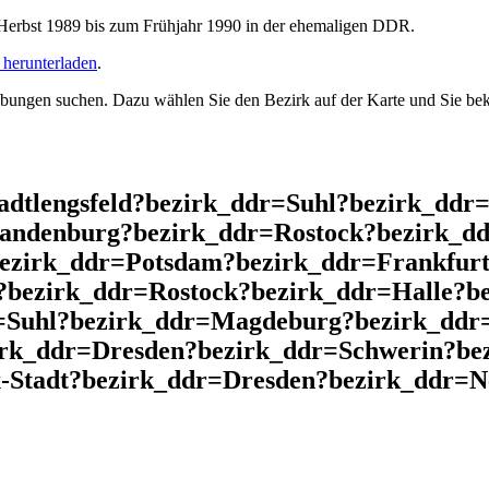
rbst 1989 bis zum Frühjahr 1990 in der ehemaligen DDR.
herunterladen
.
ngen suchen. Dazu wählen Sie den Bezirk auf der Karte und Sie beko
adtlengsfeld?bezirk_ddr=Suhl?bezirk_ddr
andenburg?bezirk_ddr=Rostock?bezirk_dd
bezirk_ddr=Potsdam?bezirk_ddr=Frankfurt
?bezirk_ddr=Rostock?bezirk_ddr=Halle?b
=Suhl?bezirk_ddr=Magdeburg?bezirk_ddr=
irk_ddr=Dresden?bezirk_ddr=Schwerin?b
-Stadt?bezirk_ddr=Dresden?bezirk_ddr=N