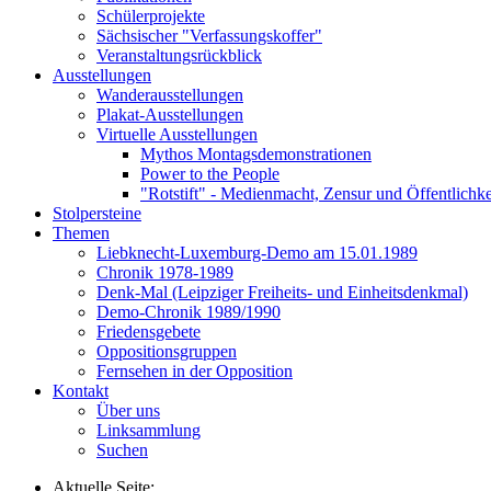
Schülerprojekte
Sächsischer "Verfassungskoffer"
Veranstaltungsrückblick
Ausstellungen
Wanderausstellungen
Plakat-Ausstellungen
Virtuelle Ausstellungen
Mythos Montagsdemonstrationen
Power to the People
"Rotstift" - Medienmacht, Zensur und Öffentlichk
Stolpersteine
Themen
Liebknecht-Luxemburg-Demo am 15.01.1989
Chronik 1978-1989
Denk-Mal (Leipziger Freiheits- und Einheitsdenkmal)
Demo-Chronik 1989/1990
Friedensgebete
Oppositionsgruppen
Fernsehen in der Opposition
Kontakt
Über uns
Linksammlung
Suchen
Aktuelle Seite: