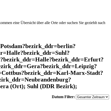
mmen eine Übersicht über alle Orte oder suchen Sie geziehlt nach
=Potsdam?bezirk_ddr=berlin?
r=Halle?bezirk_ddr=Suhl?
?bezirk_ddr=Halle?bezirk_ddr=Erfurt?
ezirk_ddr=Gera?bezirk_ddr=Leipzig?
Cottbus?bezirk_ddr=Karl-Marx-Stadt?
ezirk_ddr=Neubrandenburg?
a (Ort); Suhl (DDR Bezirk);
Datum Filter: