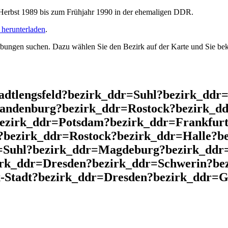
rbst 1989 bis zum Frühjahr 1990 in der ehemaligen DDR.
herunterladen
.
ngen suchen. Dazu wählen Sie den Bezirk auf der Karte und Sie beko
adtlengsfeld?bezirk_ddr=Suhl?bezirk_ddr
andenburg?bezirk_ddr=Rostock?bezirk_dd
bezirk_ddr=Potsdam?bezirk_ddr=Frankfurt
?bezirk_ddr=Rostock?bezirk_ddr=Halle?b
=Suhl?bezirk_ddr=Magdeburg?bezirk_ddr=
irk_ddr=Dresden?bezirk_ddr=Schwerin?b
Stadt?bezirk_ddr=Dresden?bezirk_ddr=Ger