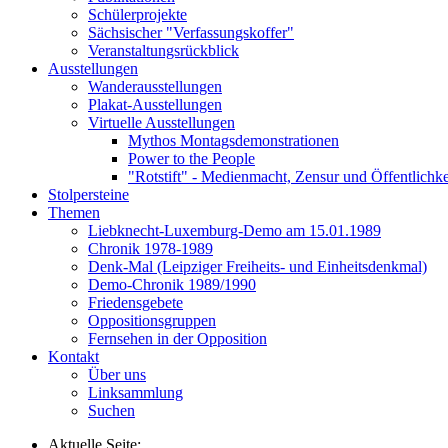
Schülerprojekte
Sächsischer "Verfassungskoffer"
Veranstaltungsrückblick
Ausstellungen
Wanderausstellungen
Plakat-Ausstellungen
Virtuelle Ausstellungen
Mythos Montagsdemonstrationen
Power to the People
"Rotstift" - Medienmacht, Zensur und Öffentlichk
Stolpersteine
Themen
Liebknecht-Luxemburg-Demo am 15.01.1989
Chronik 1978-1989
Denk-Mal (Leipziger Freiheits- und Einheitsdenkmal)
Demo-Chronik 1989/1990
Friedensgebete
Oppositionsgruppen
Fernsehen in der Opposition
Kontakt
Über uns
Linksammlung
Suchen
Aktuelle Seite: