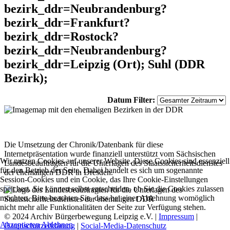
bezirk_ddr=Neubrandenburg?
bezirk_ddr=Frankfurt?
bezirk_ddr=Rostock?
bezirk_ddr=Neubrandenburg?
bezirk_ddr=Leipzig (Ort); Suhl (DDR
Bezirk);
Datum Filter:
Die Umsetzung der Chronik/Datenbank für diese
Internetpräsentation wurde finanziell unterstützt vom Sächsischen
Wir nutzen Cookies auf unserer Website. Diese Cookies sind essenziell
Landesbeauftragten für die Unterlagen des Staatssicherheitsdienstes
für den Betrieb der Seite. Dabei handelt es sich um sogenannte
der ehemaligen DDR in Dresden.
Session-Cookies und ein Cookie, das Ihre Cookie-Einstellungen
speichert. Sie können selbst entscheiden, ob Sie die Cookies zulassen
möchten. Bitte beachten Sie, dass bei einer Ablehnung womöglich
nicht mehr alle Funktionalitäten der Seite zur Verfügung stehen.
© 2024 Archiv Bürgerbewegung Leipzig e.V. |
Impressum
|
Akzeptieren
Ablehnen
Datenschutzerklärung
|
Social-Media-Datenschutz