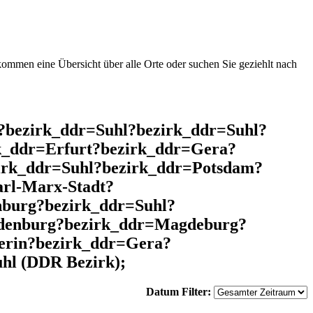
mmen eine Übersicht über alle Orte oder suchen Sie geziehlt nach
l?bezirk_ddr=Suhl?bezirk_ddr=Suhl?
k_ddr=Erfurt?bezirk_ddr=Gera?
irk_ddr=Suhl?bezirk_ddr=Potsdam?
rl-Marx-Stadt?
burg?bezirk_ddr=Suhl?
ndenburg?bezirk_ddr=Magdeburg?
erin?bezirk_ddr=Gera?
hl (DDR Bezirk);
Datum Filter: