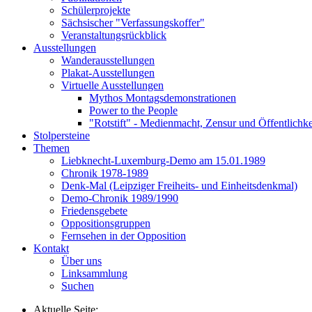
Schülerprojekte
Sächsischer "Verfassungskoffer"
Veranstaltungsrückblick
Ausstellungen
Wanderausstellungen
Plakat-Ausstellungen
Virtuelle Ausstellungen
Mythos Montagsdemonstrationen
Power to the People
"Rotstift" - Medienmacht, Zensur und Öffentlichk
Stolpersteine
Themen
Liebknecht-Luxemburg-Demo am 15.01.1989
Chronik 1978-1989
Denk-Mal (Leipziger Freiheits- und Einheitsdenkmal)
Demo-Chronik 1989/1990
Friedensgebete
Oppositionsgruppen
Fernsehen in der Opposition
Kontakt
Über uns
Linksammlung
Suchen
Aktuelle Seite: