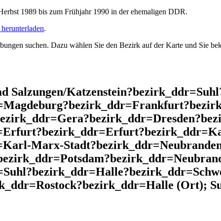
rbst 1989 bis zum Frühjahr 1990 in der ehemaligen DDR.
herunterladen
.
ngen suchen. Dazu wählen Sie den Bezirk auf der Karte und Sie beko
d Salzungen/Katzenstein?bezirk_ddr=Suh
r=Magdeburg?bezirk_ddr=Frankfurt?bezir
bezirk_ddr=Gera?bezirk_ddr=Dresden?bez
Erfurt?bezirk_ddr=Erfurt?bezirk_ddr=Ka
=Karl-Marx-Stadt?bezirk_ddr=Neubranden
?bezirk_ddr=Potsdam?bezirk_ddr=Neubra
=Suhl?bezirk_ddr=Halle?bezirk_ddr=Schw
k_ddr=Rostock?bezirk_ddr=Halle (Ort); Su