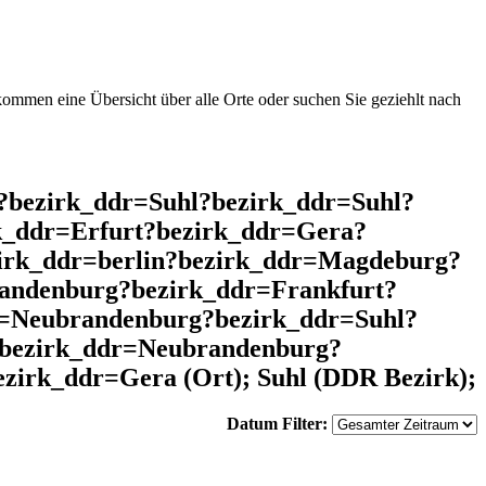
mmen eine Übersicht über alle Orte oder suchen Sie geziehlt nach
l?bezirk_ddr=Suhl?bezirk_ddr=Suhl?
k_ddr=Erfurt?bezirk_ddr=Gera?
zirk_ddr=berlin?bezirk_ddr=Magdeburg?
andenburg?bezirk_ddr=Frankfurt?
r=Neubrandenburg?bezirk_ddr=Suhl?
?bezirk_ddr=Neubrandenburg?
zirk_ddr=Gera (Ort); Suhl (DDR Bezirk);
Datum Filter: