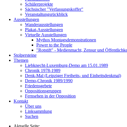
Schülerprojekte
Sächsischer "Verfassungskoffer"
Veranstaltungsrückblick
Ausstellungen
Wanderausstellungen
Plakat-Ausstellungen
Virtuelle Ausstellungen
Mythos Montagsdemonstrationen
Power to the People
"Rotstift" - Medienmacht, Zensur und Öffentlichk
Stolpersteine
Themen
Liebknecht-Luxemburg-Demo am 15.01.1989
Chronik 1978-1989
Denk-Mal (Leipziger Freiheits- und Einheitsdenkmal)
Demo-Chronik 1989/1990
Friedensgebete
Oppositionsgruppen
Fernsehen in der Opposition
Kontakt
Über uns
Linksammlung
Suchen
Aktuelle Seite: