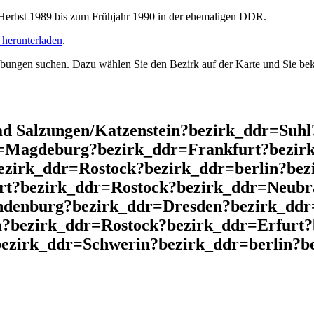
rbst 1989 bis zum Frühjahr 1990 in der ehemaligen DDR.
herunterladen
.
ngen suchen. Dazu wählen Sie den Bezirk auf der Karte und Sie beko
d Salzungen/Katzenstein?bezirk_ddr=Suh
r=Magdeburg?bezirk_ddr=Frankfurt?bezir
ezirk_ddr=Rostock?bezirk_ddr=berlin?be
rt?bezirk_ddr=Rostock?bezirk_ddr=Neubr
ndenburg?bezirk_ddr=Dresden?bezirk_dd
?bezirk_ddr=Rostock?bezirk_ddr=Erfurt
ezirk_ddr=Schwerin?bezirk_ddr=berlin?be