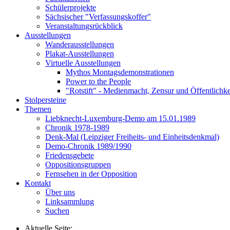
Schülerprojekte
Sächsischer "Verfassungskoffer"
Veranstaltungsrückblick
Ausstellungen
Wanderausstellungen
Plakat-Ausstellungen
Virtuelle Ausstellungen
Mythos Montagsdemonstrationen
Power to the People
"Rotstift" - Medienmacht, Zensur und Öffentlichk
Stolpersteine
Themen
Liebknecht-Luxemburg-Demo am 15.01.1989
Chronik 1978-1989
Denk-Mal (Leipziger Freiheits- und Einheitsdenkmal)
Demo-Chronik 1989/1990
Friedensgebete
Oppositionsgruppen
Fernsehen in der Opposition
Kontakt
Über uns
Linksammlung
Suchen
Aktuelle Seite: