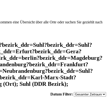
mmen eine Übersicht über alle Orte oder suchen Sie geziehlt nach
l?bezirk_ddr=Suhl?bezirk_ddr=Suhl?
k_ddr=Erfurt?bezirk_ddr=Gera?
zirk_ddr=berlin?bezirk_ddr=Magdeburg?
andenburg?bezirk_ddr=Frankfurt?
r=Neubrandenburg?bezirk_ddr=Suhl?
bezirk_ddr=Karl-Marx-Stadt?
(Ort); Suhl (DDR Bezirk);
Datum Filter: