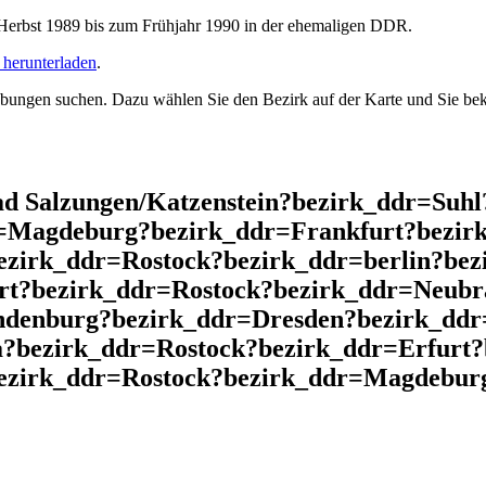
rbst 1989 bis zum Frühjahr 1990 in der ehemaligen DDR.
herunterladen
.
ngen suchen. Dazu wählen Sie den Bezirk auf der Karte und Sie beko
d Salzungen/Katzenstein?bezirk_ddr=Suh
r=Magdeburg?bezirk_ddr=Frankfurt?bezir
ezirk_ddr=Rostock?bezirk_ddr=berlin?be
rt?bezirk_ddr=Rostock?bezirk_ddr=Neubr
ndenburg?bezirk_ddr=Dresden?bezirk_dd
?bezirk_ddr=Rostock?bezirk_ddr=Erfurt?
ezirk_ddr=Rostock?bezirk_ddr=Magdeburg 