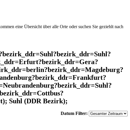
mmen eine Übersicht über alle Orte oder suchen Sie geziehlt nach
l?bezirk_ddr=Suhl?bezirk_ddr=Suhl?
k_ddr=Erfurt?bezirk_ddr=Gera?
zirk_ddr=berlin?bezirk_ddr=Magdeburg?
andenburg?bezirk_ddr=Frankfurt?
r=Neubrandenburg?bezirk_ddr=Suhl?
bezirk_ddr=Cottbus?
; Suhl (DDR Bezirk);
Datum Filter: