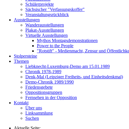
Schülerprojekte
Sächsischer "Verfassungskoffer"
Veranstaltungsrückblick
Ausstellungen
Wanderausstellungen
Plakat-Ausstellungen
Virtuelle Ausstellungen
Mythos Montagsdemonstrationen
Power to the People
"Rotstift" - Medienmacht, Zensur und Öffentlichk
Stolpersteine
Themen
Liebknecht-Luxemburg-Demo am 15.01.1989
Chronik 1978-1989
Denk-Mal (Leipziger Freiheits- und Einheitsdenkmal)
Demo-Chronik 1989/1990
Friedensgebete
Oppositionsgruppen
Fernsehen in der Opposition
Kontakt
Über uns
Linksammlung
Suchen
Aktuelle Seite: