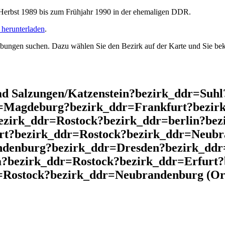
rbst 1989 bis zum Frühjahr 1990 in der ehemaligen DDR.
herunterladen
.
ngen suchen. Dazu wählen Sie den Bezirk auf der Karte und Sie beko
d Salzungen/Katzenstein?bezirk_ddr=Suh
r=Magdeburg?bezirk_ddr=Frankfurt?bezir
ezirk_ddr=Rostock?bezirk_ddr=berlin?be
rt?bezirk_ddr=Rostock?bezirk_ddr=Neubr
ndenburg?bezirk_ddr=Dresden?bezirk_dd
?bezirk_ddr=Rostock?bezirk_ddr=Erfurt?
Rostock?bezirk_ddr=Neubrandenburg (Ort)