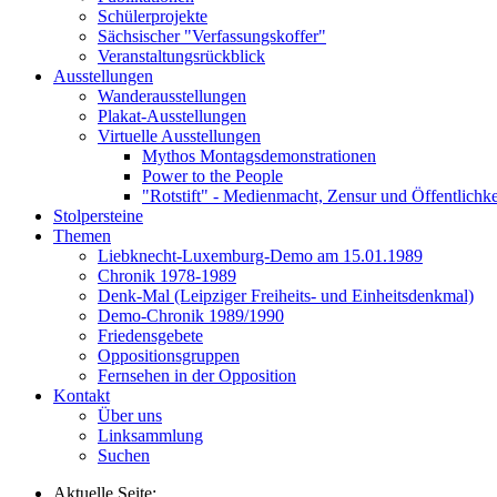
Schülerprojekte
Sächsischer "Verfassungskoffer"
Veranstaltungsrückblick
Ausstellungen
Wanderausstellungen
Plakat-Ausstellungen
Virtuelle Ausstellungen
Mythos Montagsdemonstrationen
Power to the People
"Rotstift" - Medienmacht, Zensur und Öffentlichk
Stolpersteine
Themen
Liebknecht-Luxemburg-Demo am 15.01.1989
Chronik 1978-1989
Denk-Mal (Leipziger Freiheits- und Einheitsdenkmal)
Demo-Chronik 1989/1990
Friedensgebete
Oppositionsgruppen
Fernsehen in der Opposition
Kontakt
Über uns
Linksammlung
Suchen
Aktuelle Seite: