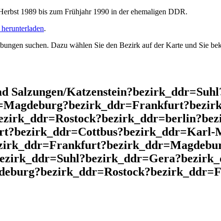
rbst 1989 bis zum Frühjahr 1990 in der ehemaligen DDR.
herunterladen
.
ngen suchen. Dazu wählen Sie den Bezirk auf der Karte und Sie beko
d Salzungen/Katzenstein?bezirk_ddr=Suh
r=Magdeburg?bezirk_ddr=Frankfurt?bezir
ezirk_ddr=Rostock?bezirk_ddr=berlin?be
t?bezirk_ddr=Cottbus?bezirk_ddr=Karl-M
ezirk_ddr=Frankfurt?bezirk_ddr=Magdebu
bezirk_ddr=Suhl?bezirk_ddr=Gera?bezirk
burg?bezirk_ddr=Rostock?bezirk_ddr=Fr