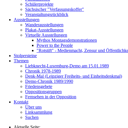
Schülerprojekte
Sächsischer "Verfassungskoffer"
Veranstaltungsrückblick
Ausstellungen
Wanderausstellungen
Plakat-Ausstellungen
Virtuelle Ausstellungen
Mythos Montagsdemonstrationen
Power to the People
"Rotstift" - Medienmacht, Zensur und Öffentlichk
Stolpersteine
Themen
Liebknecht-Luxemburg-Demo am 15.01.1989
Chronik 1978-1989
Denk-Mal (Leipziger Freiheits- und Einheitsdenkmal)
Demo-Chronik 1989/1990
Friedensgebete
Oppositionsgruppen
Fernsehen in der Opposition
Kontakt
Über uns
Linksammlung
Suchen
Aktuelle Seite: