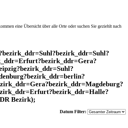
mmen eine Übersicht über alle Orte oder suchen Sie geziehlt nach
l?bezirk_ddr=Suhl?bezirk_ddr=Suhl?
k_ddr=Erfurt?bezirk_ddr=Gera?
ipzig?bezirk_ddr=Suhl?
denburg?bezirk_ddr=berlin?
bezirk_ddr=Gera?bezirk_ddr=Magdeburg?
zirk_ddr=Erfurt?bezirk_ddr=Halle?
DR Bezirk);
Datum Filter: