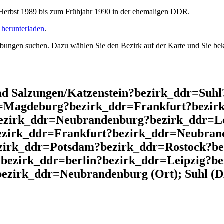
rbst 1989 bis zum Frühjahr 1990 in der ehemaligen DDR.
herunterladen
.
ngen suchen. Dazu wählen Sie den Bezirk auf der Karte und Sie beko
d Salzungen/Katzenstein?bezirk_ddr=Suh
r=Magdeburg?bezirk_ddr=Frankfurt?bezir
ezirk_ddr=Neubrandenburg?bezirk_ddr=Le
ezirk_ddr=Frankfurt?bezirk_ddr=Neubran
ezirk_ddr=Potsdam?bezirk_ddr=Rostock?
bezirk_ddr=berlin?bezirk_ddr=Leipzig?be
ezirk_ddr=Neubrandenburg (Ort); Suhl (D