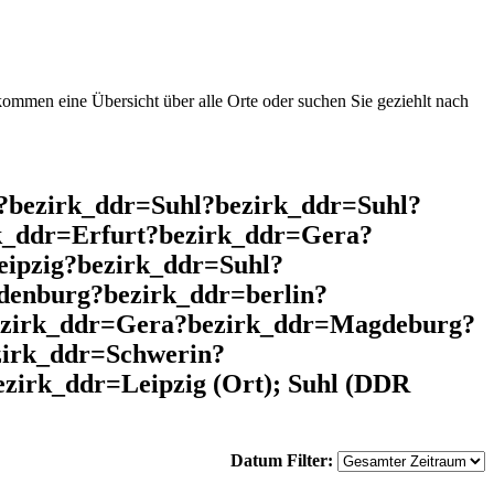
mmen eine Übersicht über alle Orte oder suchen Sie geziehlt nach
l?bezirk_ddr=Suhl?bezirk_ddr=Suhl?
k_ddr=Erfurt?bezirk_ddr=Gera?
ipzig?bezirk_ddr=Suhl?
denburg?bezirk_ddr=berlin?
bezirk_ddr=Gera?bezirk_ddr=Magdeburg?
zirk_ddr=Schwerin?
zirk_ddr=Leipzig (Ort); Suhl (DDR
Datum Filter: