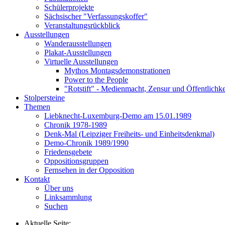
Schülerprojekte
Sächsischer "Verfassungskoffer"
Veranstaltungsrückblick
Ausstellungen
Wanderausstellungen
Plakat-Ausstellungen
Virtuelle Ausstellungen
Mythos Montagsdemonstrationen
Power to the People
"Rotstift" - Medienmacht, Zensur und Öffentlichk
Stolpersteine
Themen
Liebknecht-Luxemburg-Demo am 15.01.1989
Chronik 1978-1989
Denk-Mal (Leipziger Freiheits- und Einheitsdenkmal)
Demo-Chronik 1989/1990
Friedensgebete
Oppositionsgruppen
Fernsehen in der Opposition
Kontakt
Über uns
Linksammlung
Suchen
Aktuelle Seite: