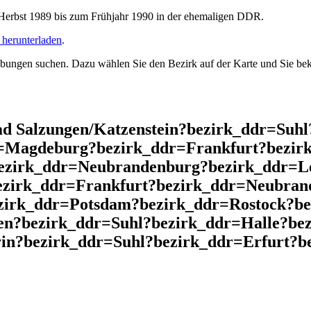
rbst 1989 bis zum Frühjahr 1990 in der ehemaligen DDR.
herunterladen
.
ngen suchen. Dazu wählen Sie den Bezirk auf der Karte und Sie beko
d Salzungen/Katzenstein?bezirk_ddr=Suh
r=Magdeburg?bezirk_ddr=Frankfurt?bezir
ezirk_ddr=Neubrandenburg?bezirk_ddr=Le
ezirk_ddr=Frankfurt?bezirk_ddr=Neubran
ezirk_ddr=Potsdam?bezirk_ddr=Rostock?
en?bezirk_ddr=Suhl?bezirk_ddr=Halle?be
n?bezirk_ddr=Suhl?bezirk_ddr=Erfurt?be