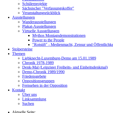
Schülerprojekte
Sächsischer "Verfassungskoffer"
Veranstaltungsrückblick
Ausstellungen
Wanderausstellungen
Plakat-Ausstellungen
Virtuelle Ausstellungen
Mythos Montagsdemonstrationen
Power to the People
"Rotstift" - Medienmacht, Zensur und Öffentlichk
Stolpersteine
Themen
Liebknecht-Luxemburg-Demo am 15.01.1989
Chronik 1978-1989
Denk-Mal (Leipziger Freiheits- und Einheitsdenkmal)
Demo-Chronik 1989/1990
Friedensgebete
Oppositionsgruppen
Fernsehen in der Opposition
Kontakt
Über uns
Linksammlung
Suchen
Aktuelle Seite: