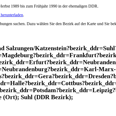
rbst 1989 bis zum Frühjahr 1990 in der ehemaligen DDR.
herunterladen
.
ngen suchen. Dazu wählen Sie den Bezirk auf der Karte und Sie beko
d Salzungen/Katzenstein?bezirk_ddr=Suh
r=Magdeburg?bezirk_ddr=Frankfurt?bezir
ezirk_ddr=Erfurt?bezirk_ddr=Neubrande
r=Neubrandenburg?bezirk_ddr=Karl-Marx-
s?bezirk_ddr=Gera?bezirk_ddr=Dresden?b
ddr=Halle?bezirk_ddr=Cottbus?bezirk_ddr
?bezirk_ddr=Potsdam?bezirk_ddr=Leipzig
(Ort); Suhl (DDR Bezirk);