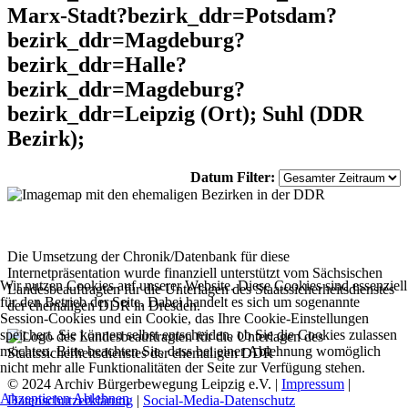
Marx-Stadt?bezirk_ddr=Potsdam?
bezirk_ddr=Magdeburg?
bezirk_ddr=Halle?
bezirk_ddr=Magdeburg?
bezirk_ddr=Leipzig (Ort); Suhl (DDR
Bezirk);
Datum Filter:
Die Umsetzung der Chronik/Datenbank für diese
Internetpräsentation wurde finanziell unterstützt vom Sächsischen
Wir nutzen Cookies auf unserer Website. Diese Cookies sind essenziell
Landesbeauftragten für die Unterlagen des Staatssicherheitsdienstes
für den Betrieb der Seite. Dabei handelt es sich um sogenannte
der ehemaligen DDR in Dresden.
Session-Cookies und ein Cookie, das Ihre Cookie-Einstellungen
speichert. Sie können selbst entscheiden, ob Sie die Cookies zulassen
möchten. Bitte beachten Sie, dass bei einer Ablehnung womöglich
nicht mehr alle Funktionalitäten der Seite zur Verfügung stehen.
© 2024 Archiv Bürgerbewegung Leipzig e.V. |
Impressum
|
Akzeptieren
Ablehnen
Datenschutzerklärung
|
Social-Media-Datenschutz