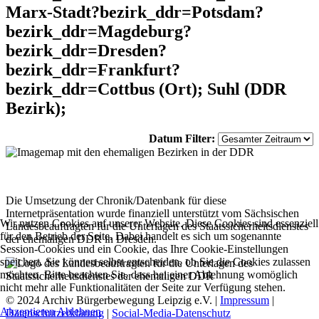
Marx-Stadt?bezirk_ddr=Potsdam?
bezirk_ddr=Magdeburg?
bezirk_ddr=Dresden?
bezirk_ddr=Frankfurt?
bezirk_ddr=Cottbus (Ort); Suhl (DDR
Bezirk);
Datum Filter:
Die Umsetzung der Chronik/Datenbank für diese
Internetpräsentation wurde finanziell unterstützt vom Sächsischen
Wir nutzen Cookies auf unserer Website. Diese Cookies sind essenziell
Landesbeauftragten für die Unterlagen des Staatssicherheitsdienstes
für den Betrieb der Seite. Dabei handelt es sich um sogenannte
der ehemaligen DDR in Dresden.
Session-Cookies und ein Cookie, das Ihre Cookie-Einstellungen
speichert. Sie können selbst entscheiden, ob Sie die Cookies zulassen
möchten. Bitte beachten Sie, dass bei einer Ablehnung womöglich
nicht mehr alle Funktionalitäten der Seite zur Verfügung stehen.
© 2024 Archiv Bürgerbewegung Leipzig e.V. |
Impressum
|
Akzeptieren
Ablehnen
Datenschutzerklärung
|
Social-Media-Datenschutz