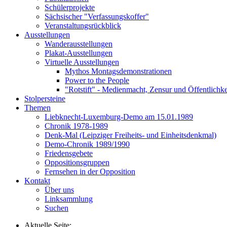
Schülerprojekte
Sächsischer "Verfassungskoffer"
Veranstaltungsrückblick
Ausstellungen
Wanderausstellungen
Plakat-Ausstellungen
Virtuelle Ausstellungen
Mythos Montagsdemonstrationen
Power to the People
"Rotstift" - Medienmacht, Zensur und Öffentlichk
Stolpersteine
Themen
Liebknecht-Luxemburg-Demo am 15.01.1989
Chronik 1978-1989
Denk-Mal (Leipziger Freiheits- und Einheitsdenkmal)
Demo-Chronik 1989/1990
Friedensgebete
Oppositionsgruppen
Fernsehen in der Opposition
Kontakt
Über uns
Linksammlung
Suchen
Aktuelle Seite: