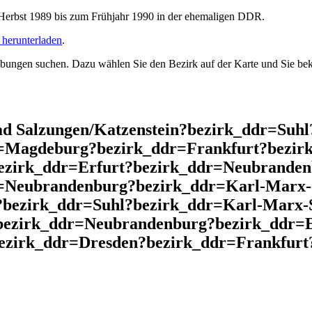
rbst 1989 bis zum Frühjahr 1990 in der ehemaligen DDR.
herunterladen
.
ngen suchen. Dazu wählen Sie den Bezirk auf der Karte und Sie beko
d Salzungen/Katzenstein?bezirk_ddr=Suh
r=Magdeburg?bezirk_ddr=Frankfurt?bezir
ezirk_ddr=Erfurt?bezirk_ddr=Neubrande
r=Neubrandenburg?bezirk_ddr=Karl-Marx-
?bezirk_ddr=Suhl?bezirk_ddr=Karl-Marx-
bezirk_ddr=Neubrandenburg?bezirk_ddr=E
zirk_ddr=Dresden?bezirk_ddr=Frankfurt?b