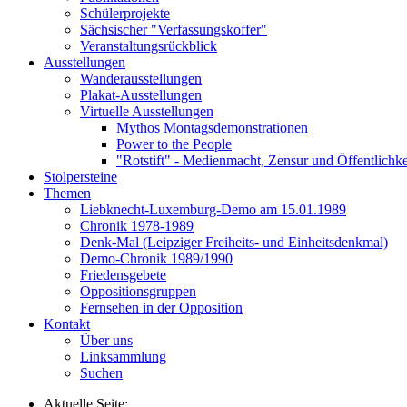
Schülerprojekte
Sächsischer "Verfassungskoffer"
Veranstaltungsrückblick
Ausstellungen
Wanderausstellungen
Plakat-Ausstellungen
Virtuelle Ausstellungen
Mythos Montagsdemonstrationen
Power to the People
"Rotstift" - Medienmacht, Zensur und Öffentlichk
Stolpersteine
Themen
Liebknecht-Luxemburg-Demo am 15.01.1989
Chronik 1978-1989
Denk-Mal (Leipziger Freiheits- und Einheitsdenkmal)
Demo-Chronik 1989/1990
Friedensgebete
Oppositionsgruppen
Fernsehen in der Opposition
Kontakt
Über uns
Linksammlung
Suchen
Aktuelle Seite: