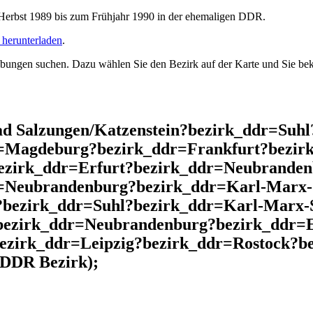
rbst 1989 bis zum Frühjahr 1990 in der ehemaligen DDR.
herunterladen
.
ngen suchen. Dazu wählen Sie den Bezirk auf der Karte und Sie beko
d Salzungen/Katzenstein?bezirk_ddr=Suh
r=Magdeburg?bezirk_ddr=Frankfurt?bezir
ezirk_ddr=Erfurt?bezirk_ddr=Neubrande
r=Neubrandenburg?bezirk_ddr=Karl-Marx-
?bezirk_ddr=Suhl?bezirk_ddr=Karl-Marx-
bezirk_ddr=Neubrandenburg?bezirk_ddr=E
bezirk_ddr=Leipzig?bezirk_ddr=Rostock?
(DDR Bezirk);