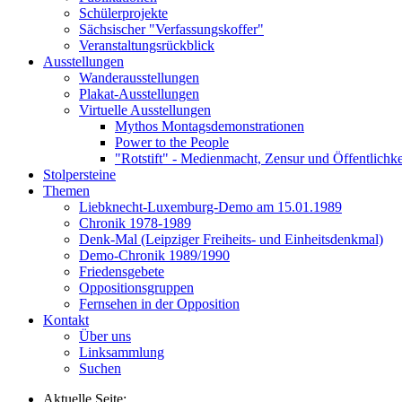
Schülerprojekte
Sächsischer "Verfassungskoffer"
Veranstaltungsrückblick
Ausstellungen
Wanderausstellungen
Plakat-Ausstellungen
Virtuelle Ausstellungen
Mythos Montagsdemonstrationen
Power to the People
"Rotstift" - Medienmacht, Zensur und Öffentlichk
Stolpersteine
Themen
Liebknecht-Luxemburg-Demo am 15.01.1989
Chronik 1978-1989
Denk-Mal (Leipziger Freiheits- und Einheitsdenkmal)
Demo-Chronik 1989/1990
Friedensgebete
Oppositionsgruppen
Fernsehen in der Opposition
Kontakt
Über uns
Linksammlung
Suchen
Aktuelle Seite: