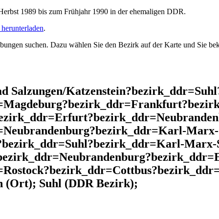
rbst 1989 bis zum Frühjahr 1990 in der ehemaligen DDR.
herunterladen
.
ngen suchen. Dazu wählen Sie den Bezirk auf der Karte und Sie beko
d Salzungen/Katzenstein?bezirk_ddr=Suh
r=Magdeburg?bezirk_ddr=Frankfurt?bezir
ezirk_ddr=Erfurt?bezirk_ddr=Neubrande
r=Neubrandenburg?bezirk_ddr=Karl-Marx-
?bezirk_ddr=Suhl?bezirk_ddr=Karl-Marx-
bezirk_ddr=Neubrandenburg?bezirk_ddr=E
=Rostock?bezirk_ddr=Cottbus?bezirk_dd
(Ort); Suhl (DDR Bezirk);