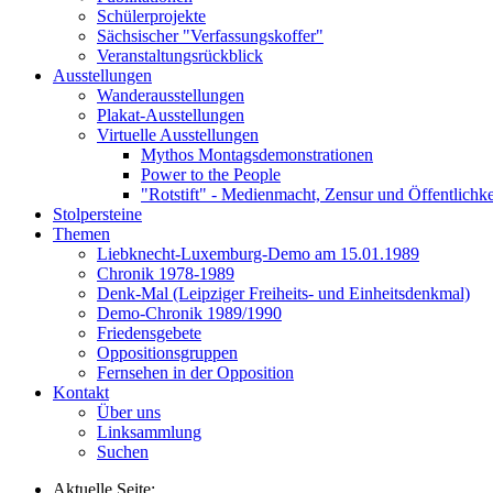
Schülerprojekte
Sächsischer "Verfassungskoffer"
Veranstaltungsrückblick
Ausstellungen
Wanderausstellungen
Plakat-Ausstellungen
Virtuelle Ausstellungen
Mythos Montagsdemonstrationen
Power to the People
"Rotstift" - Medienmacht, Zensur und Öffentlichk
Stolpersteine
Themen
Liebknecht-Luxemburg-Demo am 15.01.1989
Chronik 1978-1989
Denk-Mal (Leipziger Freiheits- und Einheitsdenkmal)
Demo-Chronik 1989/1990
Friedensgebete
Oppositionsgruppen
Fernsehen in der Opposition
Kontakt
Über uns
Linksammlung
Suchen
Aktuelle Seite: