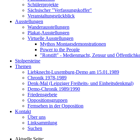
Schülerprojekte
Sächsischer "Verfassungskoffer"
Veranstaltungsrückblick
Ausstellungen
Wanderausstellungen
Plakat-Ausstellungen
Virtuelle Ausstellungen
Mythos Montagsdemonstrationen
Power to the People
"Rotstift" - Medienmacht, Zensur und Öffentlichk
Stolpersteine
Themen
Liebknecht-Luxemburg-Demo am 15.01.1989
Chronik 1978-1989
Denk-Mal (Leipziger Freiheits- und Einheitsdenkmal)
Demo-Chronik 1989/1990
Friedensgebete
Oppositionsgruppen
Fernsehen in der Opposition
Kontakt
Über uns
Linksammlung
Suchen
Aktuelle Seite: