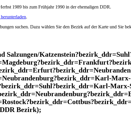
rbst 1989 bis zum Frühjahr 1990 in der ehemaligen DDR.
herunterladen
.
ngen suchen. Dazu wählen Sie den Bezirk auf der Karte und Sie beko
d Salzungen/Katzenstein?bezirk_ddr=Suh
r=Magdeburg?bezirk_ddr=Frankfurt?bezir
ezirk_ddr=Erfurt?bezirk_ddr=Neubrande
r=Neubrandenburg?bezirk_ddr=Karl-Marx-
?bezirk_ddr=Suhl?bezirk_ddr=Karl-Marx-
bezirk_ddr=Neubrandenburg?bezirk_ddr=E
=Rostock?bezirk_ddr=Cottbus?bezirk_ddr
(DDR Bezirk);