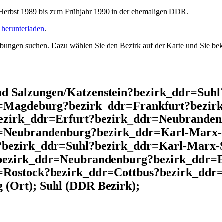
rbst 1989 bis zum Frühjahr 1990 in der ehemaligen DDR.
herunterladen
.
ngen suchen. Dazu wählen Sie den Bezirk auf der Karte und Sie beko
d Salzungen/Katzenstein?bezirk_ddr=Suh
r=Magdeburg?bezirk_ddr=Frankfurt?bezir
ezirk_ddr=Erfurt?bezirk_ddr=Neubrande
r=Neubrandenburg?bezirk_ddr=Karl-Marx-
?bezirk_ddr=Suhl?bezirk_ddr=Karl-Marx-
bezirk_ddr=Neubrandenburg?bezirk_ddr=E
=Rostock?bezirk_ddr=Cottbus?bezirk_ddr
(Ort); Suhl (DDR Bezirk);