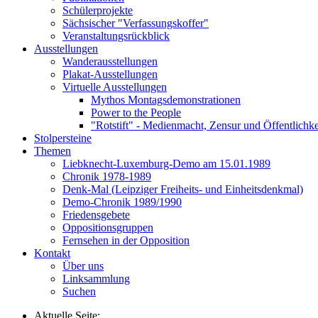
Schülerprojekte
Sächsischer "Verfassungskoffer"
Veranstaltungsrückblick
Ausstellungen
Wanderausstellungen
Plakat-Ausstellungen
Virtuelle Ausstellungen
Mythos Montagsdemonstrationen
Power to the People
"Rotstift" - Medienmacht, Zensur und Öffentlichk
Stolpersteine
Themen
Liebknecht-Luxemburg-Demo am 15.01.1989
Chronik 1978-1989
Denk-Mal (Leipziger Freiheits- und Einheitsdenkmal)
Demo-Chronik 1989/1990
Friedensgebete
Oppositionsgruppen
Fernsehen in der Opposition
Kontakt
Über uns
Linksammlung
Suchen
Aktuelle Seite: