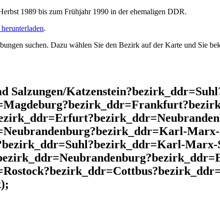
rbst 1989 bis zum Frühjahr 1990 in der ehemaligen DDR.
herunterladen
.
ngen suchen. Dazu wählen Sie den Bezirk auf der Karte und Sie beko
d Salzungen/Katzenstein?bezirk_ddr=Suh
r=Magdeburg?bezirk_ddr=Frankfurt?bezir
ezirk_ddr=Erfurt?bezirk_ddr=Neubrande
r=Neubrandenburg?bezirk_ddr=Karl-Marx-
?bezirk_ddr=Suhl?bezirk_ddr=Karl-Marx-
bezirk_ddr=Neubrandenburg?bezirk_ddr=E
=Rostock?bezirk_ddr=Cottbus?bezirk_ddr
);