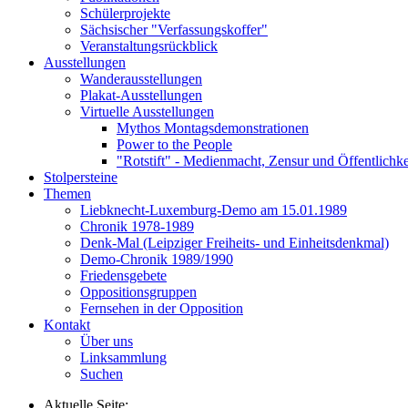
Schülerprojekte
Sächsischer "Verfassungskoffer"
Veranstaltungsrückblick
Ausstellungen
Wanderausstellungen
Plakat-Ausstellungen
Virtuelle Ausstellungen
Mythos Montagsdemonstrationen
Power to the People
"Rotstift" - Medienmacht, Zensur und Öffentlichk
Stolpersteine
Themen
Liebknecht-Luxemburg-Demo am 15.01.1989
Chronik 1978-1989
Denk-Mal (Leipziger Freiheits- und Einheitsdenkmal)
Demo-Chronik 1989/1990
Friedensgebete
Oppositionsgruppen
Fernsehen in der Opposition
Kontakt
Über uns
Linksammlung
Suchen
Aktuelle Seite: