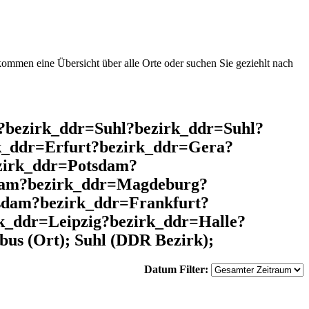
mmen eine Übersicht über alle Orte oder suchen Sie geziehlt nach
l?bezirk_ddr=Suhl?bezirk_ddr=Suhl?
k_ddr=Erfurt?bezirk_ddr=Gera?
zirk_ddr=Potsdam?
dam?bezirk_ddr=Magdeburg?
dam?bezirk_ddr=Frankfurt?
k_ddr=Leipzig?bezirk_ddr=Halle?
us (Ort); Suhl (DDR Bezirk);
Datum Filter: