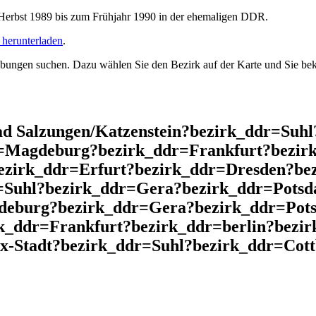
rbst 1989 bis zum Frühjahr 1990 in der ehemaligen DDR.
herunterladen
.
ngen suchen. Dazu wählen Sie den Bezirk auf der Karte und Sie beko
d Salzungen/Katzenstein?bezirk_ddr=Suh
r=Magdeburg?bezirk_ddr=Frankfurt?bezir
ezirk_ddr=Erfurt?bezirk_ddr=Dresden?be
=Suhl?bezirk_ddr=Gera?bezirk_ddr=Pots
eburg?bezirk_ddr=Gera?bezirk_ddr=Pots
k_ddr=Frankfurt?bezirk_ddr=berlin?bezir
-Stadt?bezirk_ddr=Suhl?bezirk_ddr=Cottb