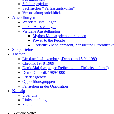
Schülerprojekte
Sächsischer "Verfassungskoffer"
Veranstaltungsrückblick
Ausstellungen
Wanderausstellungen
Plakat-Ausstellungen
Virtuelle Ausstellungen
Mythos Montagsdemonstrationen
Power to the People
"Rotstift" - Medienmacht, Zensur und Öffentlichk
Stolpersteine
Themen
Liebknecht-Luxemburg-Demo am 15.01.1989
Chronik 1978-1989
Denk-Mal (Leipziger Freiheits- und Einheitsdenkmal)
Demo-Chronik 1989/1990
Friedensgebete
Oppositionsgruppen
Fernsehen in der Opposition
Kontakt
Über uns
Linksammlung
Suchen
Aktuelle Seite: