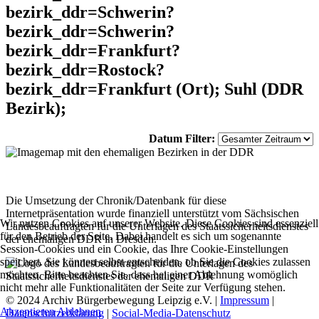
bezirk_ddr=Schwerin?
bezirk_ddr=Schwerin?
bezirk_ddr=Frankfurt?
bezirk_ddr=Rostock?
bezirk_ddr=Frankfurt (Ort); Suhl (DDR
Bezirk);
Datum Filter:
Die Umsetzung der Chronik/Datenbank für diese
Internetpräsentation wurde finanziell unterstützt vom Sächsischen
Wir nutzen Cookies auf unserer Website. Diese Cookies sind essenziell
Landesbeauftragten für die Unterlagen des Staatssicherheitsdienstes
für den Betrieb der Seite. Dabei handelt es sich um sogenannte
der ehemaligen DDR in Dresden.
Session-Cookies und ein Cookie, das Ihre Cookie-Einstellungen
speichert. Sie können selbst entscheiden, ob Sie die Cookies zulassen
möchten. Bitte beachten Sie, dass bei einer Ablehnung womöglich
nicht mehr alle Funktionalitäten der Seite zur Verfügung stehen.
© 2024 Archiv Bürgerbewegung Leipzig e.V. |
Impressum
|
Akzeptieren
Ablehnen
Datenschutzerklärung
|
Social-Media-Datenschutz