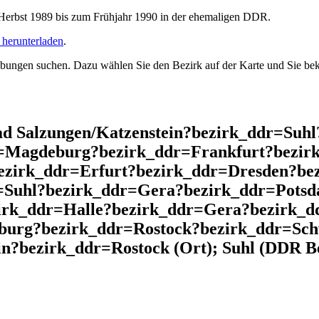
rbst 1989 bis zum Frühjahr 1990 in der ehemaligen DDR.
herunterladen
.
ngen suchen. Dazu wählen Sie den Bezirk auf der Karte und Sie beko
d Salzungen/Katzenstein?bezirk_ddr=Suh
r=Magdeburg?bezirk_ddr=Frankfurt?bezir
ezirk_ddr=Erfurt?bezirk_ddr=Dresden?be
=Suhl?bezirk_ddr=Gera?bezirk_ddr=Potsd
zirk_ddr=Halle?bezirk_ddr=Gera?bezirk_d
burg?bezirk_ddr=Rostock?bezirk_ddr=Sch
?bezirk_ddr=Rostock (Ort); Suhl (DDR Be