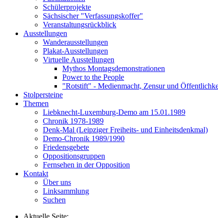
Schülerprojekte
Sächsischer "Verfassungskoffer"
Veranstaltungsrückblick
Ausstellungen
Wanderausstellungen
Plakat-Ausstellungen
Virtuelle Ausstellungen
Mythos Montagsdemonstrationen
Power to the People
"Rotstift" - Medienmacht, Zensur und Öffentlichk
Stolpersteine
Themen
Liebknecht-Luxemburg-Demo am 15.01.1989
Chronik 1978-1989
Denk-Mal (Leipziger Freiheits- und Einheitsdenkmal)
Demo-Chronik 1989/1990
Friedensgebete
Oppositionsgruppen
Fernsehen in der Opposition
Kontakt
Über uns
Linksammlung
Suchen
Aktuelle Seite: