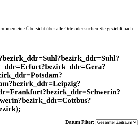
mmen eine Übersicht über alle Orte oder suchen Sie geziehlt nach
l?bezirk_ddr=Suhl?bezirk_ddr=Suhl?
k_ddr=Erfurt?bezirk_ddr=Gera?
zirk_ddr=Potsdam?
am?bezirk_ddr=Leipzig?
dr=Frankfurt?bezirk_ddr=Schwerin?
werin?bezirk_ddr=Cottbus?
zirk);
Datum Filter: