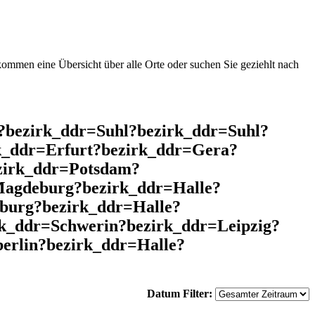
mmen eine Übersicht über alle Orte oder suchen Sie geziehlt nach
l?bezirk_ddr=Suhl?bezirk_ddr=Suhl?
k_ddr=Erfurt?bezirk_ddr=Gera?
zirk_ddr=Potsdam?
Magdeburg?bezirk_ddr=Halle?
burg?bezirk_ddr=Halle?
rk_ddr=Schwerin?bezirk_ddr=Leipzig?
erlin?bezirk_ddr=Halle?
Datum Filter: