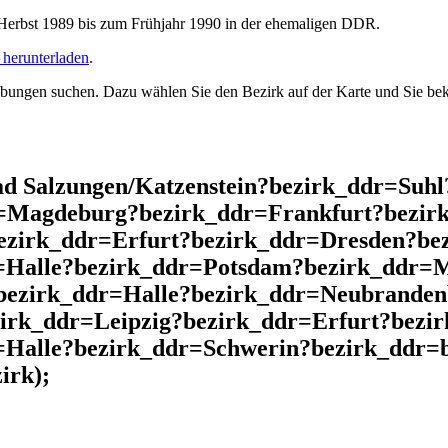
rbst 1989 bis zum Frühjahr 1990 in der ehemaligen DDR.
herunterladen
.
ngen suchen. Dazu wählen Sie den Bezirk auf der Karte und Sie beko
d Salzungen/Katzenstein?bezirk_ddr=Suh
r=Magdeburg?bezirk_ddr=Frankfurt?bezir
ezirk_ddr=Erfurt?bezirk_ddr=Dresden?be
=Halle?bezirk_ddr=Potsdam?bezirk_ddr=
bezirk_ddr=Halle?bezirk_ddr=Neubranden
zirk_ddr=Leipzig?bezirk_ddr=Erfurt?bezi
Halle?bezirk_ddr=Schwerin?bezirk_ddr=b
irk);