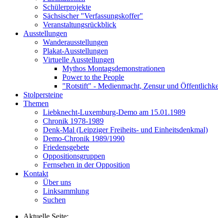
Schülerprojekte
Sächsischer "Verfassungskoffer"
Veranstaltungsrückblick
Ausstellungen
Wanderausstellungen
Plakat-Ausstellungen
Virtuelle Ausstellungen
Mythos Montagsdemonstrationen
Power to the People
"Rotstift" - Medienmacht, Zensur und Öffentlichk
Stolpersteine
Themen
Liebknecht-Luxemburg-Demo am 15.01.1989
Chronik 1978-1989
Denk-Mal (Leipziger Freiheits- und Einheitsdenkmal)
Demo-Chronik 1989/1990
Friedensgebete
Oppositionsgruppen
Fernsehen in der Opposition
Kontakt
Über uns
Linksammlung
Suchen
Aktuelle Seite: